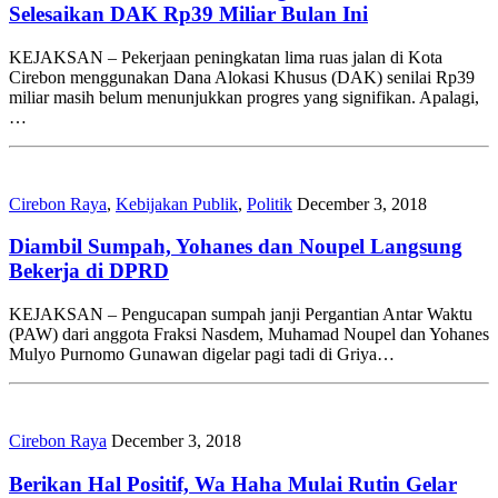
Selesaikan DAK Rp39 Miliar Bulan Ini
KEJAKSAN – Pekerjaan peningkatan lima ruas jalan di Kota
Cirebon menggunakan Dana Alokasi Khusus (DAK) senilai Rp39
miliar masih belum menunjukkan progres yang signifikan. Apalagi,
…
Cirebon Raya
,
Kebijakan Publik
,
Politik
December 3, 2018
Diambil Sumpah, Yohanes dan Noupel Langsung
Bekerja di DPRD
KEJAKSAN – Pengucapan sumpah janji Pergantian Antar Waktu
(PAW) dari anggota Fraksi Nasdem, Muhamad Noupel dan Yohanes
Mulyo Purnomo Gunawan digelar pagi tadi di Griya…
Cirebon Raya
December 3, 2018
Berikan Hal Positif, Wa Haha Mulai Rutin Gelar