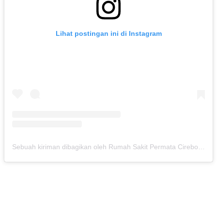
Lihat postingan ini di Instagram
Sebuah kiriman dibagikan oleh Rumah Sakit Permata Cirebon (@rspermatacirebon)