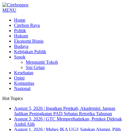
MENU
Home
Cirebon Raya
Politik
Hukum
Ekonomi Bisnis
Budaya
Kebijakan Publik
Sosok
Menguntit Tokoh
Sisi Gelap
Kesehatan
Opini
Komunitas
Nasional
Hot Topics
August 5, 2026
|
Ingatkan Pemkab, Akademisi: Jangan
Jadikan Peningkatan PAD Sebatas Retorika Tahunan
August 3, 2026
|
GTC Memperihatinkan, Pemkot Didesak
Ambil Alih
August 1, 2026
|
Mubes IKA UGJ: Satukan Alumni, Pilih