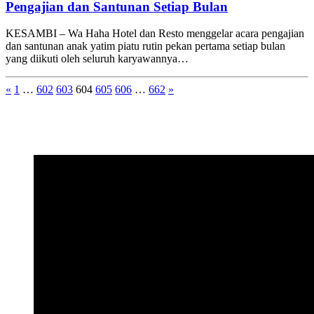
Pengajian dan Santunan Setiap Bulan
KESAMBI – Wa Haha Hotel dan Resto menggelar acara pengajian
dan santunan anak yatim piatu rutin pekan pertama setiap bulan
yang diikuti oleh seluruh karyawannya…
«
1
…
602
603
604
605
606
…
662
»