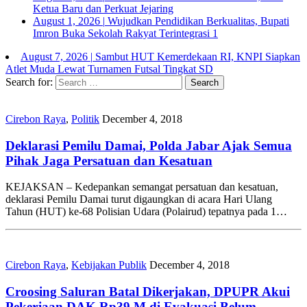
Ketua Baru dan Perkuat Jejaring
August 1, 2026
|
Wujudkan Pendidikan Berkualitas, Bupati
Imron Buka Sekolah Rakyat Terintegrasi 1
August 7, 2026
|
Sambut HUT Kemerdekaan RI, KNPI Siapkan
Atlet Muda Lewat Turnamen Futsal Tingkat SD
Search for:
Cirebon Raya
,
Politik
December 4, 2018
Deklarasi Pemilu Damai, Polda Jabar Ajak Semua
Pihak Jaga Persatuan dan Kesatuan
KEJAKSAN – Kedepankan semangat persatuan dan kesatuan,
deklarasi Pemilu Damai turut digaungkan di acara Hari Ulang
Tahun (HUT) ke-68 Polisian Udara (Polairud) tepatnya pada 1…
Cirebon Raya
,
Kebijakan Publik
December 4, 2018
Croosing Saluran Batal Dikerjakan, DPUPR Akui
Pekerjaan DAK Rp39 M di Evakuasi Belum