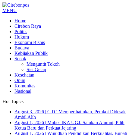
MENU
Home
Cirebon Raya
Politik
Hukum
Ekonomi Bisnis
Budaya
Kebijakan Publik
Sosok
Menguntit Tokoh
Sisi Gelap
Kesehatan
Opini
Komunitas
Nasional
Hot Topics
August 3, 2026
|
GTC Memperihatinkan, Pemkot Didesak
Ambil Alih
August 1, 2026
|
Mubes IKA UGJ: Satukan Alumni, Pilih
Ketua Baru dan Perkuat Jejaring
August 1, 2026
|
Wujudkan Pendidikan Berkualitas, Bupati