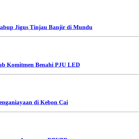
abup Jigus Tinjau Banjir di Mundu
shub Komitmen Benahi PJU LED
enganiayaan di Kebon Cai