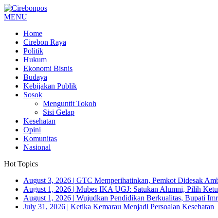
MENU
Home
Cirebon Raya
Politik
Hukum
Ekonomi Bisnis
Budaya
Kebijakan Publik
Sosok
Menguntit Tokoh
Sisi Gelap
Kesehatan
Opini
Komunitas
Nasional
Hot Topics
August 3, 2026
|
GTC Memperihatinkan, Pemkot Didesak Ambi
August 1, 2026
|
Mubes IKA UGJ: Satukan Alumni, Pilih Ketua
August 1, 2026
|
Wujudkan Pendidikan Berkualitas, Bupati Imr
July 31, 2026
|
Ketika Kemarau Menjadi Persoalan Kesehatan