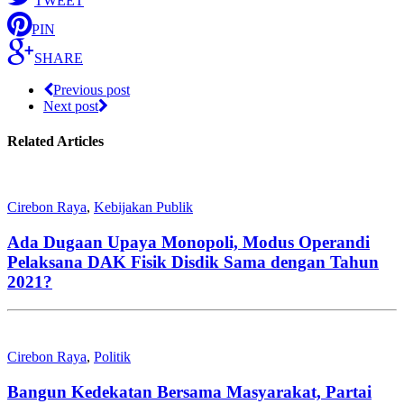
TWEET
PIN
SHARE
Previous post
Next post
Related Articles
Cirebon Raya
,
Kebijakan Publik
Ada Dugaan Upaya Monopoli, Modus Operandi
Pelaksana DAK Fisik Disdik Sama dengan Tahun
2021?
Cirebon Raya
,
Politik
Bangun Kedekatan Bersama Masyarakat, Partai