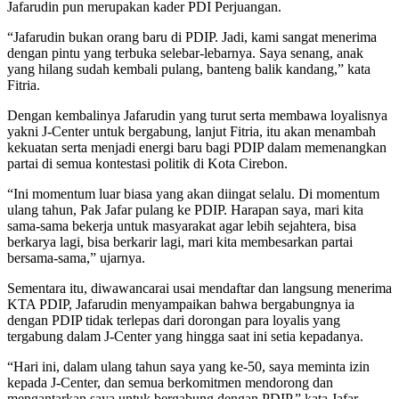
Jafarudin pun merupakan kader PDI Perjuangan.
“Jafarudin bukan orang baru di PDIP. Jadi, kami sangat menerima
dengan pintu yang terbuka selebar-lebarnya. Saya senang, anak
yang hilang sudah kembali pulang, banteng balik kandang,” kata
Fitria.
Dengan kembalinya Jafarudin yang turut serta membawa loyalisnya
yakni J-Center untuk bergabung, lanjut Fitria, itu akan menambah
kekuatan serta menjadi energi baru bagi PDIP dalam memenangkan
partai di semua kontestasi politik di Kota Cirebon.
“Ini momentum luar biasa yang akan diingat selalu. Di momentum
ulang tahun, Pak Jafar pulang ke PDIP. Harapan saya, mari kita
sama-sama bekerja untuk masyarakat agar lebih sejahtera, bisa
berkarya lagi, bisa berkarir lagi, mari kita membesarkan partai
bersama-sama,” ujarnya.
Sementara itu, diwawancarai usai mendaftar dan langsung menerima
KTA PDIP, Jafarudin menyampaikan bahwa bergabungnya ia
dengan PDIP tidak terlepas dari dorongan para loyalis yang
tergabung dalam J-Center yang hingga saat ini setia kepadanya.
“Hari ini, dalam ulang tahun saya yang ke-50, saya meminta izin
kepada J-Center, dan semua berkomitmen mendorong dan
mengantarkan saya untuk bergabung dengan PDIP,” kata Jafar.