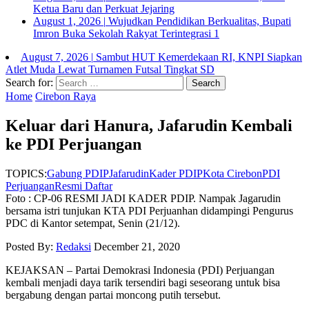
Ketua Baru dan Perkuat Jejaring
August 1, 2026
|
Wujudkan Pendidikan Berkualitas, Bupati
Imron Buka Sekolah Rakyat Terintegrasi 1
August 7, 2026
|
Sambut HUT Kemerdekaan RI, KNPI Siapkan
Atlet Muda Lewat Turnamen Futsal Tingkat SD
Search for:
Home
Cirebon Raya
Keluar dari Hanura, Jafarudin Kembali
ke PDI Perjuangan
TOPICS:
Gabung PDIP
Jafarudin
Kader PDIP
Kota Cirebon
PDI
Perjuangan
Resmi Daftar
Foto : CP-06 RESMI JADI KADER PDIP. Nampak Jagarudin
bersama istri tunjukan KTA PDI Perjuanhan didampingi Pengurus
PDC di Kantor setempat, Senin (21/12).
Posted By:
Redaksi
December 21, 2020
KEJAKSAN – Partai Demokrasi Indonesia (PDI) Perjuangan
kembali menjadi daya tarik tersendiri bagi seseorang untuk bisa
bergabung dengan partai moncong putih tersebut.