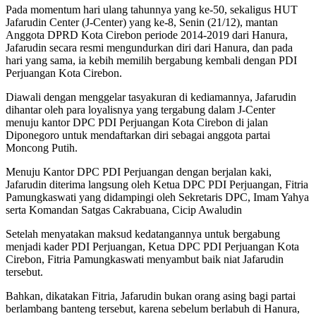
Pada momentum hari ulang tahunnya yang ke-50, sekaligus HUT
Jafarudin Center (J-Center) yang ke-8, Senin (21/12), mantan
Anggota DPRD Kota Cirebon periode 2014-2019 dari Hanura,
Jafarudin secara resmi mengundurkan diri dari Hanura, dan pada
hari yang sama, ia kebih memilih bergabung kembali dengan PDI
Perjuangan Kota Cirebon.
Diawali dengan menggelar tasyakuran di kediamannya, Jafarudin
dihantar oleh para loyalisnya yang tergabung dalam J-Center
menuju kantor DPC PDI Perjuangan Kota Cirebon di jalan
Diponegoro untuk mendaftarkan diri sebagai anggota partai
Moncong Putih.
Menuju Kantor DPC PDI Perjuangan dengan berjalan kaki,
Jafarudin diterima langsung oleh Ketua DPC PDI Perjuangan, Fitria
Pamungkaswati yang didampingi oleh Sekretaris DPC, Imam Yahya
serta Komandan Satgas Cakrabuana, Cicip Awaludin
Setelah menyatakan maksud kedatangannya untuk bergabung
menjadi kader PDI Perjuangan, Ketua DPC PDI Perjuangan Kota
Cirebon, Fitria Pamungkaswati menyambut baik niat Jafarudin
tersebut.
Bahkan, dikatakan Fitria, Jafarudin bukan orang asing bagi partai
berlambang banteng tersebut, karena sebelum berlabuh di Hanura,