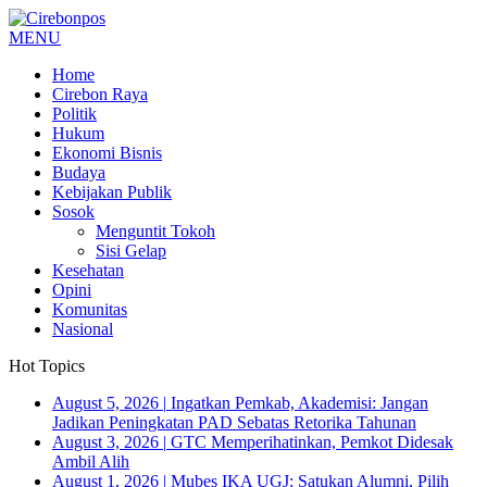
MENU
Home
Cirebon Raya
Politik
Hukum
Ekonomi Bisnis
Budaya
Kebijakan Publik
Sosok
Menguntit Tokoh
Sisi Gelap
Kesehatan
Opini
Komunitas
Nasional
Hot Topics
August 5, 2026
|
Ingatkan Pemkab, Akademisi: Jangan
Jadikan Peningkatan PAD Sebatas Retorika Tahunan
August 3, 2026
|
GTC Memperihatinkan, Pemkot Didesak
Ambil Alih
August 1, 2026
|
Mubes IKA UGJ: Satukan Alumni, Pilih