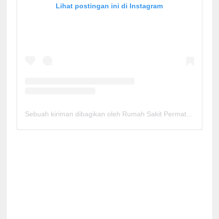
Lihat postingan ini di Instagram
Sebuah kiriman dibagikan oleh Rumah Sakit Permata Cirebon (@rspermatacirebon)