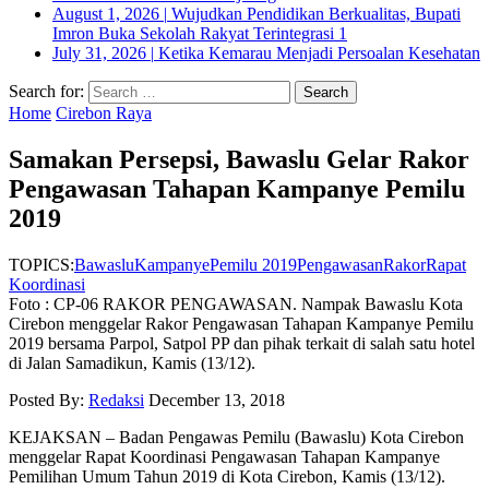
August 1, 2026
|
Wujudkan Pendidikan Berkualitas, Bupati
Imron Buka Sekolah Rakyat Terintegrasi 1
July 31, 2026
|
Ketika Kemarau Menjadi Persoalan Kesehatan
Search for:
Home
Cirebon Raya
Samakan Persepsi, Bawaslu Gelar Rakor
Pengawasan Tahapan Kampanye Pemilu
2019
TOPICS:
Bawaslu
Kampanye
Pemilu 2019
Pengawasan
Rakor
Rapat
Koordinasi
Foto : CP-06 RAKOR PENGAWASAN. Nampak Bawaslu Kota
Cirebon menggelar Rakor Pengawasan Tahapan Kampanye Pemilu
2019 bersama Parpol, Satpol PP dan pihak terkait di salah satu hotel
di Jalan Samadikun, Kamis (13/12).
Posted By:
Redaksi
December 13, 2018
KEJAKSAN – Badan Pengawas Pemilu (Bawaslu) Kota Cirebon
menggelar Rapat Koordinasi Pengawasan Tahapan Kampanye
Pemilihan Umum Tahun 2019 di Kota Cirebon, Kamis (13/12).