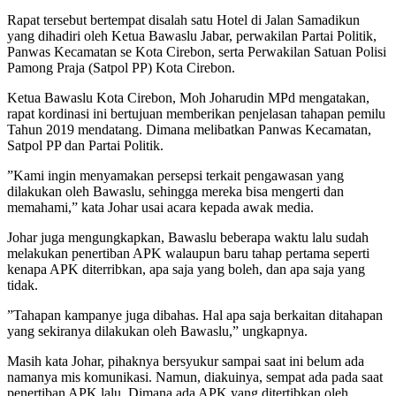
Rapat tersebut bertempat disalah satu Hotel di Jalan Samadikun
yang dihadiri oleh Ketua Bawaslu Jabar, perwakilan Partai Politik,
Panwas Kecamatan se Kota Cirebon, serta Perwakilan Satuan Polisi
Pamong Praja (Satpol PP) Kota Cirebon.
Ketua Bawaslu Kota Cirebon, Moh Joharudin MPd mengatakan,
rapat kordinasi ini bertujuan memberikan penjelasan tahapan pemilu
Tahun 2019 mendatang. Dimana melibatkan Panwas Kecamatan,
Satpol PP dan Partai Politik.
”Kami ingin menyamakan persepsi terkait pengawasan yang
dilakukan oleh Bawaslu, sehingga mereka bisa mengerti dan
memahami,” kata Johar usai acara kepada awak media.
Johar juga mengungkapkan, Bawaslu beberapa waktu lalu sudah
melakukan penertiban APK walaupun baru tahap pertama seperti
kenapa APK diterribkan, apa saja yang boleh, dan apa saja yang
tidak.
”Tahapan kampanye juga dibahas. Hal apa saja berkaitan ditahapan
yang sekiranya dilakukan oleh Bawaslu,” ungkapnya.
Masih kata Johar, pihaknya bersyukur sampai saat ini belum ada
namanya mis komunikasi. Namun, diakuinya, sempat ada pada saat
penertiban APK lalu. Dimana ada APK yang ditertibkan oleh