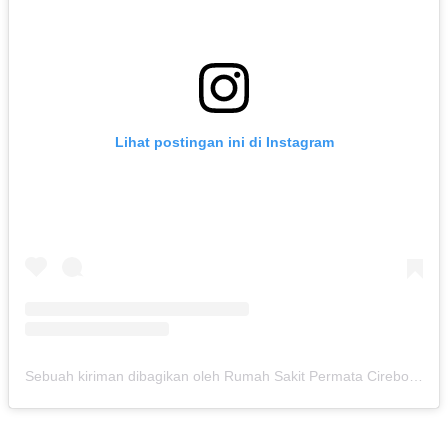
Lihat postingan ini di Instagram
Sebuah kiriman dibagikan oleh Rumah Sakit Permata Cirebon (@rspermatacirebon)