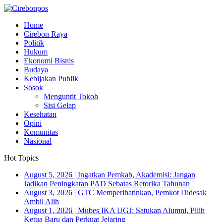
Home
Cirebon Raya
Politik
Hukum
Ekonomi Bisnis
Budaya
Kebijakan Publik
Sosok
Menguntit Tokoh
Sisi Gelap
Kesehatan
Opini
Komunitas
Nasional
Hot Topics
August 5, 2026
|
Ingatkan Pemkab, Akademisi: Jangan
Jadikan Peningkatan PAD Sebatas Retorika Tahunan
August 3, 2026
|
GTC Memperihatinkan, Pemkot Didesak
Ambil Alih
August 1, 2026
|
Mubes IKA UGJ: Satukan Alumni, Pilih
Ketua Baru dan Perkuat Jejaring