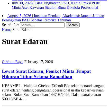
July 30, 2026
|
Bisa Tingkatkan PAD, Ketua Fraksi PDIP
Minta Aset Kawasan Stadion Bima Dikelola Profesional
August 5, 2026
|
Ingatkan Pemkab, Akademisi: Jangan Jadikan
Peningkatan PAD Sebatas Retorika Tahunan
Search for:
Home
Surat Edaran
Surat Edaran
Cirebon Raya
February 17, 2026
Lewat Surat Edaran, Pemkot Minta Tempat
Hiburan Tutup Selama Ramadhan
KESAMBI – Walikota Cirebon Effendi Edo telah menandatangani
surat edaran, tentang pengaturan operasional usaha kepariwisataan
selama Bulan Suci Ramadhan 1447 H/2026. Dalam surat edaran
500.13/SE.4/…