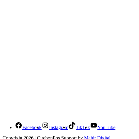
Social Media Cirebonpos
Facebook
Instagram
TikTok
YouTube
Copyright 2026 | CirebonPos Support by
Mahir Digital