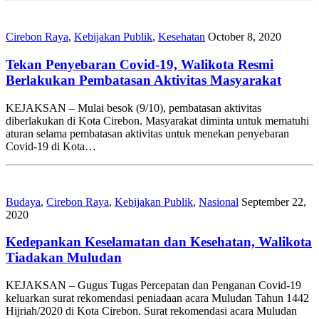
Cirebon Raya
,
Kebijakan Publik
,
Kesehatan
October 8, 2020
Tekan Penyebaran Covid-19, Walikota Resmi
Berlakukan Pembatasan Aktivitas Masyarakat
KEJAKSAN – Mulai besok (9/10), pembatasan aktivitas
diberlakukan di Kota Cirebon. Masyarakat diminta untuk mematuhi
aturan selama pembatasan aktivitas untuk menekan penyebaran
Covid-19 di Kota…
Budaya
,
Cirebon Raya
,
Kebijakan Publik
,
Nasional
September 22,
2020
Kedepankan Keselamatan dan Kesehatan, Walikota
Tiadakan Muludan
KEJAKSAN – Gugus Tugas Percepatan dan Penganan Covid-19
keluarkan surat rekomendasi peniadaan acara Muludan Tahun 1442
Hijriah/2020 di Kota Cirebon. Surat rekomendasi acara Muludan