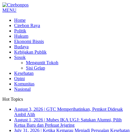
MENU
Home
Cirebon Raya
Politik
Hukum
Ekonomi Bisnis
Budaya
Kebijakan Publik
Sosok
Menguntit Tokoh
Sisi Gelap
Kesehatan
Opini
Komunitas
Nasional
Hot Topics
August 3, 2026
|
GTC Memperihatinkan, Pemkot Didesak
Ambil Alih
August 1, 2026
|
Mubes IKA UGJ: Satukan Alumni, Pilih
Ketua Baru dan Perkuat Jejaring
July 31, 2026
|
Ketika Kemarau Menjadi Persoalan Kesehatan