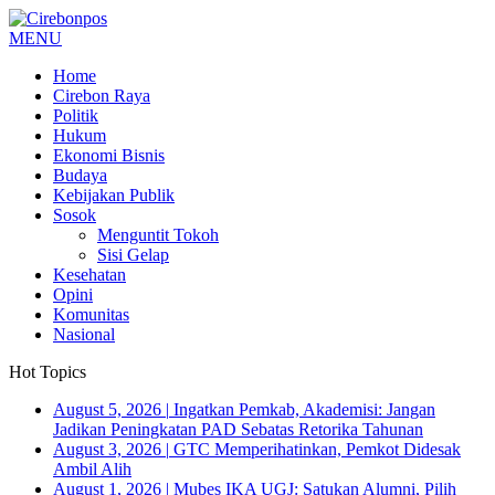
MENU
Home
Cirebon Raya
Politik
Hukum
Ekonomi Bisnis
Budaya
Kebijakan Publik
Sosok
Menguntit Tokoh
Sisi Gelap
Kesehatan
Opini
Komunitas
Nasional
Hot Topics
August 5, 2026
|
Ingatkan Pemkab, Akademisi: Jangan
Jadikan Peningkatan PAD Sebatas Retorika Tahunan
August 3, 2026
|
GTC Memperihatinkan, Pemkot Didesak
Ambil Alih
August 1, 2026
|
Mubes IKA UGJ: Satukan Alumni, Pilih