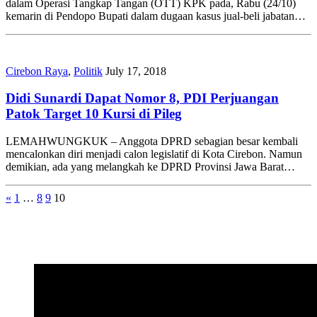
dalam Operasi Tangkap Tangan (OTT) KPK pada, Rabu (24/10)
kemarin di Pendopo Bupati dalam dugaan kasus jual-beli jabatan…
Cirebon Raya
,
Politik
July 17, 2018
Didi Sunardi Dapat Nomor 8, PDI Perjuangan
Patok Target 10 Kursi di Pileg
LEMAHWUNGKUK – Anggota DPRD sebagian besar kembali
mencalonkan diri menjadi calon legislatif di Kota Cirebon. Namun
demikian, ada yang melangkah ke DPRD Provinsi Jawa Barat…
«
1
…
8
9
10