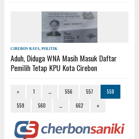
CIREBON RAYA
,
POLITIK
Aduh, Diduga WNA Masih Masuk Daftar
Pemilih Tetap KPU Kota Cirebon
«
1
…
556
557
558
559
560
…
662
»