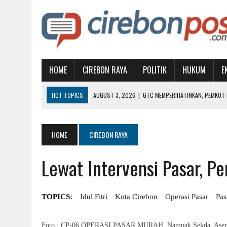
HOME
CIREBON RAYA
POLITIK
HUKUM
E
HOT TOPICS
AUGUST 3, 2026
|
GTC MEMPERIHATINKAN, PEMKOT D
AUGUST 1, 2026
|
MUBES IKA UGJ: SATUKAN ALUMNI, PILIH KETUA BA
AUGUST 1, 2026
|
WUJUDKAN PENDIDIKAN BERKUALITAS, BUPATI IMR
HOME
CIREBON RAYA
JULY 31, 2026
|
KETIKA KEMARAU MENJADI PERSOALAN KESEHATAN
Lewat Intervensi Pasar, 
AUGUST 5, 2026
|
INGATKAN PEMKAB, AKADEMISI: JANGAN JADIKAN 
TOPICS:
Idul Fitri
Kota Cirebon
Operasi Pasar
Pas
Foto : CP-06 OPERASI PASAR MURAH. Nampak Sekda, Asep Dedi