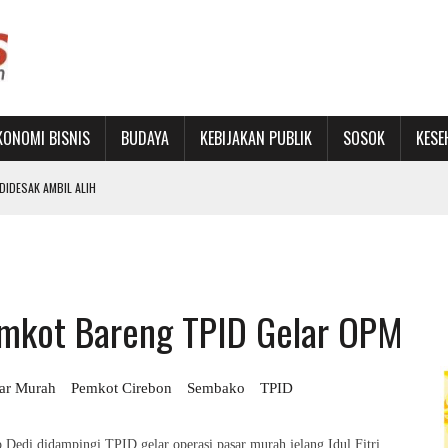
KONOMI BISNIS
BUDAYA
KEBIJAKAN PUBLIK
SOSOK
KESE
IDESAK AMBIL ALIH
RU DAN PERKUAT JEJARING
ON BUKA SEKOLAH RAKYAT TERINTEGRASI 1
Pemkot Bareng TPID Gelar OPM
PENINGKATAN PAD SEBATAS RETORIKA TAHUNAN
ar Murah
Pemkot Cirebon
Sembako
TPID
 didampingi TPID gelar operasi pasar murah jelang Idul Fitri,