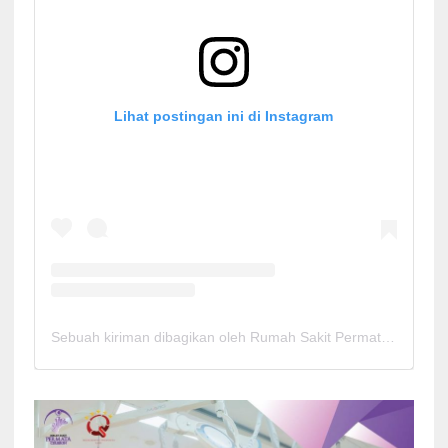
Lihat postingan ini di Instagram
Sebuah kiriman dibagikan oleh Rumah Sakit Permata Cirebon (@rspermatacirebon)