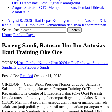
DPRD Apresiasi Desa Digital Karangwuni
August 3, 2026
|
GTC Memperihatinkan, Pemkot Didesak
Ambil Alih
August 8, 2026
|
Ikut Lepas Kontingen Jambore Nasional XII,
Ketua DPRD: Tumbuhkan Kemandirian dan Jiwa Kepemimpinan
Search for:
Home
Cirebon Raya
Bareng Sandi, Ratusan Ibu-Ibu Antusias
Ikuti Training Oke Oce
TOPICS:
Kota Cirebon
Nomor Urut 02
Oke Oce
Prabowo Subianto-
Sandiaga Uno
Prabowo-Sandi
Posted By:
Redaksi
October 11, 2018
CIREBON – Calon Wakil Presiden Nomor Urut 02, Sandiaga
Salahudin Uno menggelar acara Program Training Of Trainer One
Kecamatan One Centre of Entrepreneurship (Oke Oce) Prasasti
kepada ratusan ibu-ibu yang bertempat di gedung andalus, Kamis
(11/10). Mengingat program tersebut dianggapnya mampu menjadi
salah satu janji politik yang berhasil menghantarkan pasangan Anies
Baswedan dan Sandiaga Salahudin Uno ‎menang di Pilgub DKI