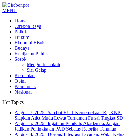
MENU
Home
Cirebon Raya
Politik
Hukum
Ekonomi Bisnis
Budaya
Kebijakan Publik
Sosok
Menguntit Tokoh
Sisi Gelap
Kesehatan
Opini
Komunitas
Nasional
Hot Topics
August 7, 2026
|
Sambut HUT Kemerdekaan RI, KNPI
Siapkan Atlet Muda Lewat Turnamen Futsal Tingkat SD
August 5, 2026
|
Ingatkan Pemkab, Akademisi: Jangan
Jadikan Peningkatan PAD Sebatas Retorika Tahunan
August 4, 2026
|
Dorong Integrasi Layanan, Wakil Ketua