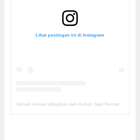
Lihat postingan ini di Instagram
Sebuah kiriman dibagikan oleh Rumah Sakit Permata Cirebon (@rspermatacirebon)