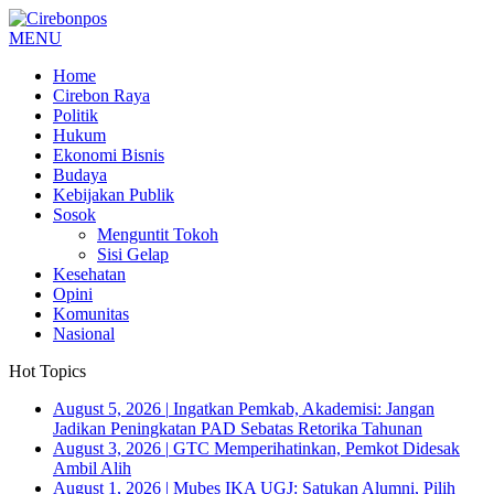
MENU
Home
Cirebon Raya
Politik
Hukum
Ekonomi Bisnis
Budaya
Kebijakan Publik
Sosok
Menguntit Tokoh
Sisi Gelap
Kesehatan
Opini
Komunitas
Nasional
Hot Topics
August 5, 2026
|
Ingatkan Pemkab, Akademisi: Jangan
Jadikan Peningkatan PAD Sebatas Retorika Tahunan
August 3, 2026
|
GTC Memperihatinkan, Pemkot Didesak
Ambil Alih
August 1, 2026
|
Mubes IKA UGJ: Satukan Alumni, Pilih