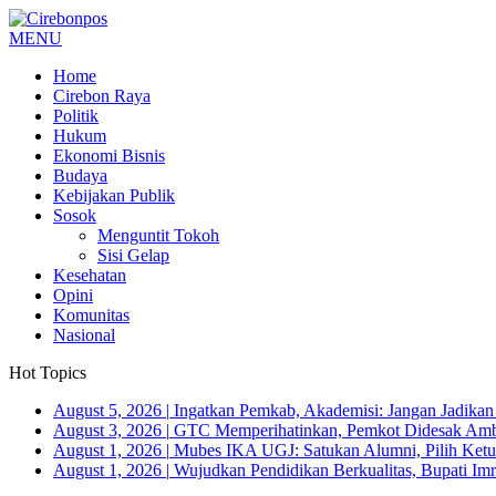
MENU
Home
Cirebon Raya
Politik
Hukum
Ekonomi Bisnis
Budaya
Kebijakan Publik
Sosok
Menguntit Tokoh
Sisi Gelap
Kesehatan
Opini
Komunitas
Nasional
Hot Topics
August 5, 2026
|
Ingatkan Pemkab, Akademisi: Jangan Jadika
August 3, 2026
|
GTC Memperihatinkan, Pemkot Didesak Ambi
August 1, 2026
|
Mubes IKA UGJ: Satukan Alumni, Pilih Ketua
August 1, 2026
|
Wujudkan Pendidikan Berkualitas, Bupati Imr