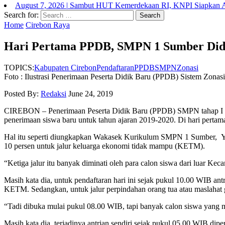
August 7, 2026
|
Sambut HUT Kemerdekaan RI, KNPI Siapkan At
Search for:
Home
Cirebon Raya
Hari Pertama PPDB, SMPN 1 Sumber Did
TOPICS:
Kabupaten Cirebon
Pendaftaran
PPDB
SMPN
Zonasi
Foto : Ilustrasi Penerimaan Peserta Didik Baru (PPDB) Sistem Zonasi
Posted By:
Redaksi
June 24, 2019
CIREBON – Penerimaan Peserta Didik Baru (PPDB) SMPN tahap I yan
penerimaan siswa baru untuk tahun ajaran 2019-2020. Di hari pert
Hal itu seperti diungkapkan Wakasek Kurikulum SMPN 1 Sumber, Yuliy
10 persen untuk jalur keluarga ekonomi tidak mampu (KETM).
“Ketiga jalur itu banyak diminati oleh para calon siswa dari luar Kec
Masih kata dia, untuk pendaftaran hari ini sejak pukul 10.00 WIB antr
KETM. Sedangkan, untuk jalur perpindahan orang tua atau maslahat g
“Tadi dibuka mulai pukul 08.00 WIB, tapi banyak calon siswa yang 
Masih kata dia, terjadinya antrian sendiri sejak pukul 05.00 WIB diper