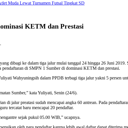
let Muda Lewat Turnamen Futsal Tingkat SD
ominasi KETM dan Prestasi
.
g dibagi ke dalam tiga jalur mulai tanggal 24 hingga 26 Juni 2019
ama pendaftaran di SMPN 1 Sumber di dominasi KETM dan prestasi.
ati Wahyuningsih dalam PPDB terbagi tiga jalur yakni 5 persen untuk 
amatan Sumber,” kata Yuliyati, Senin (24/6).
ian di jalur preatasi sudah mencapai angka 60 antrean. Pada pendaftaran
uru tercatat baru mencapai 20 pendaftar.
mengantre sejak pukul 05.00 WIB,” ucapnya.
sepsikan oleh para pendaftar karena lebih awal daftar dapat diterima me