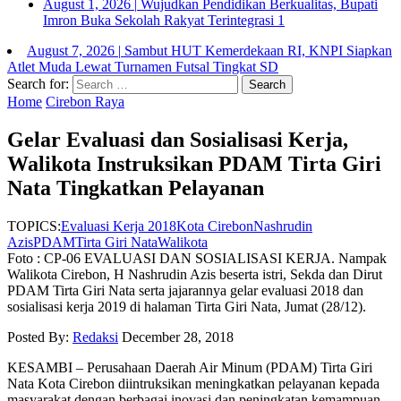
Imron Buka Sekolah Rakyat Terintegrasi 1
August 7, 2026
|
Sambut HUT Kemerdekaan RI, KNPI Siapkan
Atlet Muda Lewat Turnamen Futsal Tingkat SD
August 5, 2026
|
Ingatkan Pemkab, Akademisi: Jangan Jadikan
Peningkatan PAD Sebatas Retorika Tahunan
Search for:
Home
Cirebon Raya
Gelar Evaluasi dan Sosialisasi Kerja,
Walikota Instruksikan PDAM Tirta Giri
Nata Tingkatkan Pelayanan
TOPICS:
Evaluasi Kerja 2018
Kota Cirebon
Nashrudin
Azis
PDAM
Tirta Giri Nata
Walikota
Foto : CP-06 EVALUASI DAN SOSIALISASI KERJA. Nampak
Walikota Cirebon, H Nashrudin Azis beserta istri, Sekda dan Dirut
PDAM Tirta Giri Nata serta jajarannya gelar evaluasi 2018 dan
sosialisasi kerja 2019 di halaman Tirta Giri Nata, Jumat (28/12).
Posted By:
Redaksi
December 28, 2018
KESAMBI – Perusahaan Daerah Air Minum (PDAM) Tirta Giri