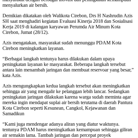
Nata Kota Cirebon diintruksikan meningkatkan pelayanan kepada
masyarakat dengan berbagai inovasi dan peningkatan kemampuan
menyalurkan air bersih.
Demikian dikatakan oleh Walikota Cirebon, Drs H Nashrudin Azis
SH saat menghadiri kegiatan Evaluasi Kinerja 2018 dan Sosialisasi
Kerja 2019 di kalangan karyawan Perumda Air Minum Kota
Cirebon, Jumat (28/12).
Azis mengatakan, masyarakat sudah menunggu PDAM Kota
Cirebon meningkatkan layanan.
“Berbagai langkah tentunya harus dilakukan dalam upaya
peningkatan layanan ke masyarakat. Beberapa langkah tersebut
antara lain menambah jaringan dan membuat reservoar yang besar,”
kata Azis.
Azis mengungkapkan kedua langkah tersebut akan meningkatkan
sehingga air yang mengalir ke pelanggan lebih lancar. Sedangkan
peningkatan jaringan dilakukan karena warga sudah meminta agar
mereka ingin mendapat suplai air bersih terutama di daerah Pantura
Kota Cirebon seperti Kesunean, Cangkol, Kejawanan dan
Samadikun
“Kami juga mendengar adanya aliran yang diatur waktunya.
tentunya PDAM harus meningkatkan kemampuan sehingga giliran