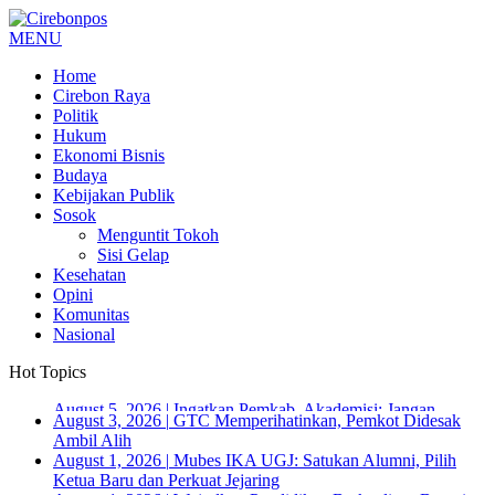
MENU
Home
Cirebon Raya
Politik
Hukum
Ekonomi Bisnis
Budaya
Kebijakan Publik
Sosok
Menguntit Tokoh
Sisi Gelap
Kesehatan
Opini
Komunitas
Nasional
Hot Topics
August 3, 2026
|
GTC Memperihatinkan, Pemkot Didesak
Ambil Alih
August 1, 2026
|
Mubes IKA UGJ: Satukan Alumni, Pilih
Ketua Baru dan Perkuat Jejaring
August 1, 2026
|
Wujudkan Pendidikan Berkualitas, Bupati