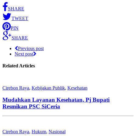
SHARE
TWEET
PIN
SHARE
Previous post
Next post
Related Articles
Cirebon Raya
,
Kebijakan Publik
,
Kesehatan
Mudahkan Layanan Kesehatan, Pj Bupati
Resmikan PSC SiCeria
Cirebon Raya
,
Hukum
,
Nasional