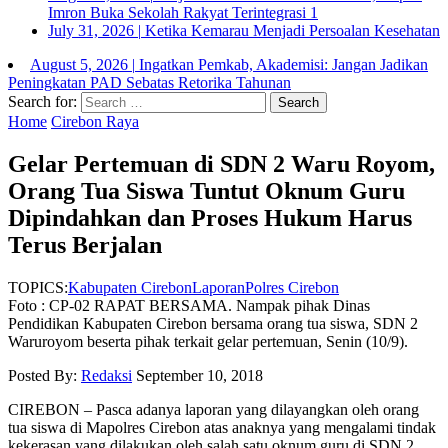
Imron Buka Sekolah Rakyat Terintegrasi 1
July 31, 2026
|
Ketika Kemarau Menjadi Persoalan Kesehatan
August 5, 2026
|
Ingatkan Pemkab, Akademisi: Jangan Jadikan
Peningkatan PAD Sebatas Retorika Tahunan
Search for:
Home
Cirebon Raya
Gelar Pertemuan di SDN 2 Waru Royom,
Orang Tua Siswa Tuntut Oknum Guru
Dipindahkan dan Proses Hukum Harus
Terus Berjalan
TOPICS:
Kabupaten Cirebon
Laporan
Polres Cirebon
Foto : CP-02 RAPAT BERSAMA. Nampak pihak Dinas
Pendidikan Kabupaten Cirebon bersama orang tua siswa, SDN 2
Waruroyom beserta pihak terkait gelar pertemuan, Senin (10/9).
Posted By:
Redaksi
September 10, 2018
CIREBON – Pasca adanya laporan yang dilayangkan oleh orang
tua siswa di Mapolres Cirebon atas anaknya yang mengalami tindak
kekerasan yang dilakukan oleh salah satu oknum guru di SDN 2