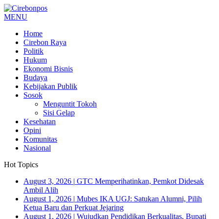
MENU
Home
Cirebon Raya
Politik
Hukum
Ekonomi Bisnis
Budaya
Kebijakan Publik
Sosok
Menguntit Tokoh
Sisi Gelap
Kesehatan
Opini
Komunitas
Nasional
Hot Topics
August 3, 2026
|
GTC Memperihatinkan, Pemkot Didesak
Ambil Alih
August 1, 2026
|
Mubes IKA UGJ: Satukan Alumni, Pilih
Ketua Baru dan Perkuat Jejaring
August 1, 2026
|
Wujudkan Pendidikan Berkualitas, Bupati