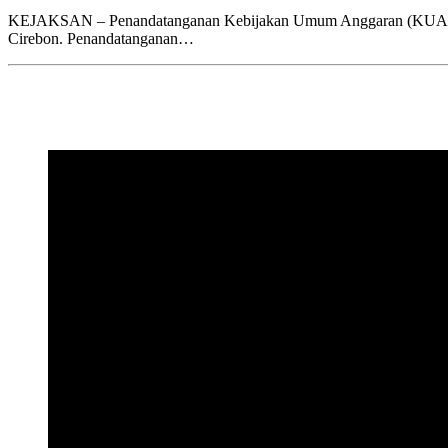
KEJAKSAN – Penandatanganan Kebijakan Umum Anggaran (KUA) dan
Cirebon. Penandatanganan…