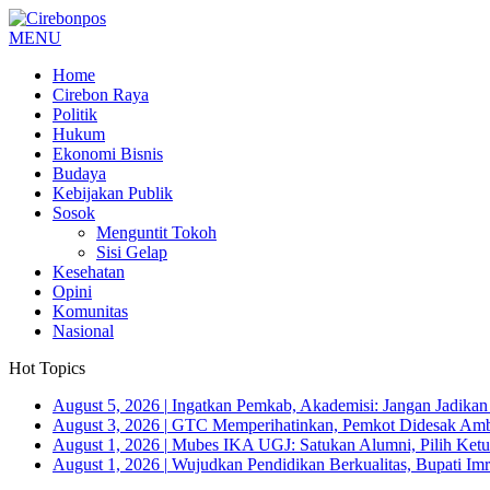
MENU
Home
Cirebon Raya
Politik
Hukum
Ekonomi Bisnis
Budaya
Kebijakan Publik
Sosok
Menguntit Tokoh
Sisi Gelap
Kesehatan
Opini
Komunitas
Nasional
Hot Topics
August 5, 2026
|
Ingatkan Pemkab, Akademisi: Jangan Jadika
August 3, 2026
|
GTC Memperihatinkan, Pemkot Didesak Ambi
August 1, 2026
|
Mubes IKA UGJ: Satukan Alumni, Pilih Ketua
August 1, 2026
|
Wujudkan Pendidikan Berkualitas, Bupati Imr