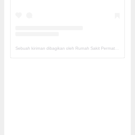
Sebuah kiriman dibagikan oleh Rumah Sakit Permata Cirebon (@rspermatacirebon)