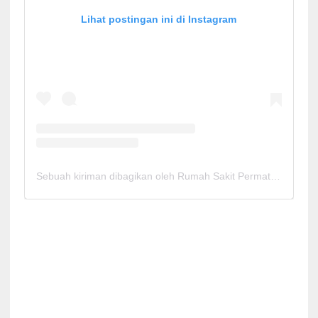
Lihat postingan ini di Instagram
Sebuah kiriman dibagikan oleh Rumah Sakit Permata Cirebon (@rspermatacirebon)