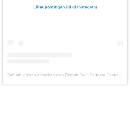
Lihat postingan ini di Instagram
Sebuah kiriman dibagikan oleh Rumah Sakit Permata Cirebon (@rspermatacirebon)