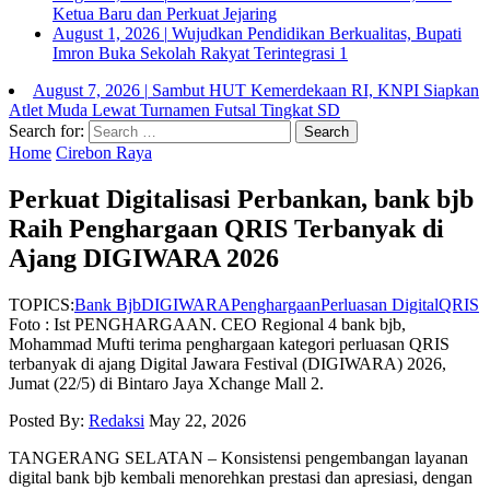
Ketua Baru dan Perkuat Jejaring
August 1, 2026
|
Wujudkan Pendidikan Berkualitas, Bupati
Imron Buka Sekolah Rakyat Terintegrasi 1
August 7, 2026
|
Sambut HUT Kemerdekaan RI, KNPI Siapkan
Atlet Muda Lewat Turnamen Futsal Tingkat SD
Search for:
Home
Cirebon Raya
Perkuat Digitalisasi Perbankan, bank bjb
Raih Penghargaan QRIS Terbanyak di
Ajang DIGIWARA 2026
TOPICS:
Bank Bjb
DIGIWARA
Penghargaan
Perluasan Digital
QRIS
Foto : Ist PENGHARGAAN. CEO Regional 4 bank bjb,
Mohammad Mufti terima penghargaan kategori perluasan QRIS
terbanyak di ajang Digital Jawara Festival (DIGIWARA) 2026,
Jumat (22/5) di Bintaro Jaya Xchange Mall 2.
Posted By:
Redaksi
May 22, 2026
TANGERANG SELATAN – Konsistensi pengembangan layanan
digital bank bjb kembali menorehkan prestasi dan apresiasi, dengan