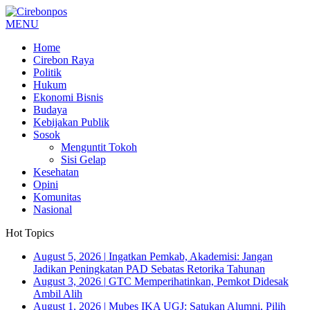
MENU
Home
Cirebon Raya
Politik
Hukum
Ekonomi Bisnis
Budaya
Kebijakan Publik
Sosok
Menguntit Tokoh
Sisi Gelap
Kesehatan
Opini
Komunitas
Nasional
Hot Topics
August 5, 2026
|
Ingatkan Pemkab, Akademisi: Jangan
Jadikan Peningkatan PAD Sebatas Retorika Tahunan
August 3, 2026
|
GTC Memperihatinkan, Pemkot Didesak
Ambil Alih
August 1, 2026
|
Mubes IKA UGJ: Satukan Alumni, Pilih