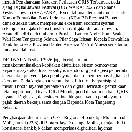
meraih Penghargaan Kategori Perluasan QRIS Terbanyak pada
ajang Digital Jawara Festival (DIGIWARA) 2026 dan Sharia
Festival Jawara (SHAFARA). Event tahunan tersebut diinisiasi oleh
Kantor Perwakilan Bank Indonesia (KPw BI) Provinsi Banten
dimaksudkan untuk memperkuat ekosistem ekonomi syariah
sekaligus mengakselerasi transformasi digital di Tanah Jawara.
Acara dihadiri oleh Gubernur Provinsi Banten Andra Soni, Wakil
Wali Kota Tangerang Selatan, Pilar Saga Ichsan, Kepala Perwakilan
Bank Indonesia Provinsi Banten Ameriza Ma’ruf Moesa serta tamu
undangan lainnya.
DIGIWARA Festival 2026 juga bertujuan untuk
mengkomunikasikan kebijakan digitalisasi sistem pembayaran
kepada masyarakat luas, sekaligus mendorong partisipasi pemerintah
daerah dan penyedia jasa pembayaran dalam memperluas digitalisasi
ekonomi. Pada kegiatan tersebut, bank bjb turut berpartisipasi
melalui booth layanan perbankan dan digital, termasuk pembukaan
rekening online, aktivasi DIGI Mobile, pendaftaran merchant QRIS,
layanan DigiCash, deposito online, hingga layanan pembayaran
pajak daerah bekerja sama dengan Bapenda Kota Tangerang
Selatan.
Penghargaan diterima oleh CEO Regional 4 bank bjb Mohammad
Mufti, Jumat (22/5) di Bintaro Jaya Xchange Mall 2, menjadi bukti
konsistensi bank bjb dalam memperluas digitalisasi layanan