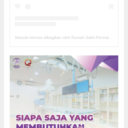
Sebuah kiriman dibagikan oleh Rumah Sakit Permata Cirebon (@rspermatacirebon)