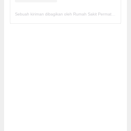
Sebuah kiriman dibagikan oleh Rumah Sakit Permata Cirebon (@rspermatacirebon)