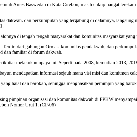
 pemilih Anies Baswedan di Kota Cirebon, masih cukup hangat terekam 
tas dakwah, dan perkumpulan yang tergabung di dalamnya, langsung 
1.
alonnya di tengah-tengah masyarakat dan komunitas masyarakat yang
. Terdiri dari gabungan Ormas, komunitas pendakwah, dan perkumpul
id dan familiar di forum dakwah.
khtiar melakukan upaya ini. Seperti pada 2008, kemudian 2013, 2018.
tabayun mendapatkan informasi sejauh mana visi misi dan komitmen ca
 yang halal dan barokah, sehingga menghasilkan pemimpin yang baroka
-masing pimpinan organisasi dan komunitas dakwah di FPKW menyampa
rebon Nomor Urut 1. (CP-06)