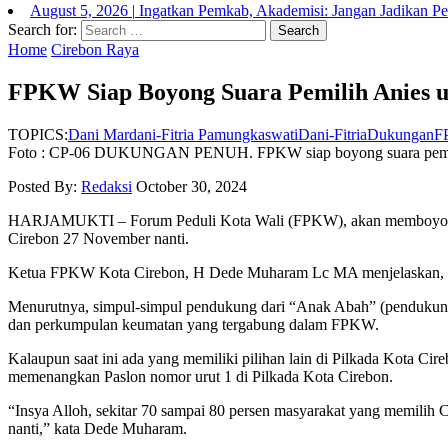
August 5, 2026
|
Ingatkan Pemkab, Akademisi: Jangan Jadikan P
Search for:
Home
Cirebon Raya
FPKW Siap Boyong Suara Pemilih Anies u
TOPICS:
Dani Mardani-Fitria Pamungkaswati
Dani-Fitria
Dukungan
F
Foto : CP-06 DUKUNGAN PENUH. FPKW siap boyong suara pemilih A
Posted By:
Redaksi
October 30, 2024
HARJAMUKTI – Forum Peduli Kota Wali (FPKW), akan memboyong sua
Cirebon 27 November nanti.
Ketua FPKW Kota Cirebon, H Dede Muharam Lc MA menjelaskan, pada 
Menurutnya, simpul-simpul pendukung dari “Anak Abah” (pendukung A
dan perkumpulan keumatan yang tergabung dalam FPKW.
Kalaupun saat ini ada yang memiliki pilihan lain di Pilkada Kota C
memenangkan Paslon nomor urut 1 di Pilkada Kota Cirebon.
“Insya Alloh, sekitar 70 sampai 80 persen masyarakat yang memilih
nanti,” kata Dede Muharam.