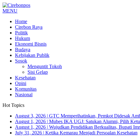
MENU
Home
Cirebon Raya
Politik
Hukum
Ekonomi Bisnis
Budaya
Kebijakan Publik
Sosok
Menguntit Tokoh
Sisi Gelap
Kesehatan
Opini
Komunitas
Nasional
Hot Topics
August 3, 2026
|
GTC Memperihatinkan, Pemkot Didesak Ambi
August 1, 2026
|
Mubes IKA UGJ: Satukan Alumni, Pilih Ketua
August 1, 2026
|
Wujudkan Pendidikan Berkualitas, Bupati Imr
July 31, 2026
|
Ketika Kemarau Menjadi Persoalan Kesehatan