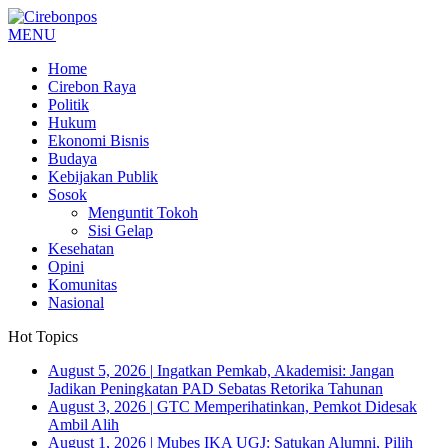
MENU
Home
Cirebon Raya
Politik
Hukum
Ekonomi Bisnis
Budaya
Kebijakan Publik
Sosok
Menguntit Tokoh
Sisi Gelap
Kesehatan
Opini
Komunitas
Nasional
Hot Topics
August 5, 2026
|
Ingatkan Pemkab, Akademisi: Jangan
Jadikan Peningkatan PAD Sebatas Retorika Tahunan
August 3, 2026
|
GTC Memperihatinkan, Pemkot Didesak
Ambil Alih
August 1, 2026
|
Mubes IKA UGJ: Satukan Alumni, Pilih