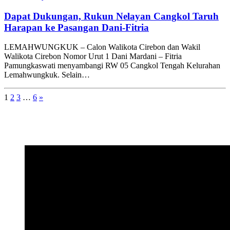
Dapat Dukungan, Rukun Nelayan Cangkol Taruh
Harapan ke Pasangan Dani-Fitria
LEMAHWUNGKUK – Calon Walikota Cirebon dan Wakil
Walikota Cirebon Nomor Urut 1 Dani Mardani – Fitria
Pamungkaswati menyambangi RW 05 Cangkol Tengah Kelurahan
Lemahwungkuk. Selain…
1
2
3
…
6
»