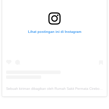
Lihat postingan ini di Instagram
Sebuah kiriman dibagikan oleh Rumah Sakit Permata Cirebon (@rspermatacirebon)