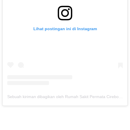
Lihat postingan ini di Instagram
Sebuah kiriman dibagikan oleh Rumah Sakit Permata Cirebon (@rspermatacirebon)