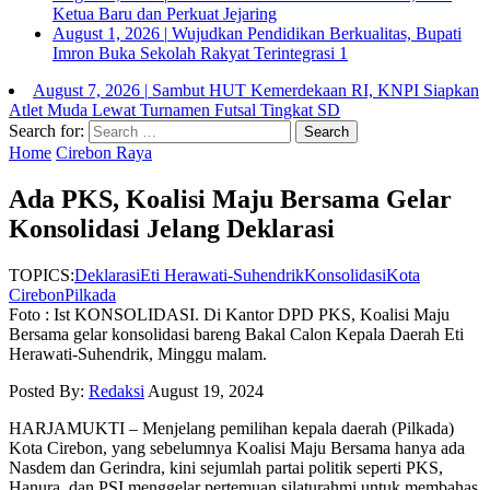
Ketua Baru dan Perkuat Jejaring
August 1, 2026
|
Wujudkan Pendidikan Berkualitas, Bupati
Imron Buka Sekolah Rakyat Terintegrasi 1
August 7, 2026
|
Sambut HUT Kemerdekaan RI, KNPI Siapkan
Atlet Muda Lewat Turnamen Futsal Tingkat SD
Search for:
Home
Cirebon Raya
Ada PKS, Koalisi Maju Bersama Gelar
Konsolidasi Jelang Deklarasi
TOPICS:
Deklarasi
Eti Herawati-Suhendrik
Konsolidasi
Kota
Cirebon
Pilkada
Foto : Ist KONSOLIDASI. Di Kantor DPD PKS, Koalisi Maju
Bersama gelar konsolidasi bareng Bakal Calon Kepala Daerah Eti
Herawati-Suhendrik, Minggu malam.
Posted By:
Redaksi
August 19, 2024
HARJAMUKTI – Menjelang pemilihan kepala daerah (Pilkada)
Kota Cirebon, yang sebelumnya Koalisi Maju Bersama hanya ada
Nasdem dan Gerindra, kini sejumlah partai politik seperti PKS,
Hanura, dan PSI menggelar pertemuan silaturahmi untuk membahas