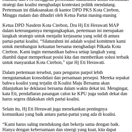
strategi dan koalisi menghadapi kontestasi politik mendatang.
Pertemuan ini dilaksanakan di kantor DPD PKS Kota Cirebon,
Minggu malam dan dihadiri oleh Ketua Partai masing-masing
Ketua DPD Nasdem Kota Cirebon, Dra Hj Eti Herawati MAP
dalam keterangannya mengungkapkan, pertemuan ini merupakan
langkah strategis untuk menjalin kerjasama yang solid di antara
partai-partai koalisi. “Silaturahmi ini adalah wujud komitmen kami
untuk membangun kekuatan bersama menghadapi Pilkada Kota
Cirebon. Kami ingin memastikan bahwa setiap langkah yang
diambil dapat memperkuat posisi kita dan memberikan solusi terbaik
untuk masyarakat Kota Cirebon,” ujar Hj Eti Herawati.
Dalam pertemuan tersebut, para pengurus parpol lebih
mengutamakan konsolidasi dan persamaan persepsi. Mereka sepakat
bahwa koalisi yang terjalin di Koalisi Maju Bersama akan
dilanjutkan ke deklarasi bersama dalam waktu dekat ini. Mengingat,
kata Eti, pendaftaran pasangan calon ke KPU juga sudah dekat dan
harus segera dilakukan oleh partai koalisi.
Selain itu, Hj Eti Herawati juga menekankan pentingnya
komunikasi yang baik antara partai-partai yang ada di koalisi.
“Kami harus saling mendukung dan bekerja sama dengan baik.
Hanya dengan kebersamaan dan sinergi yang kuat, kita dapat