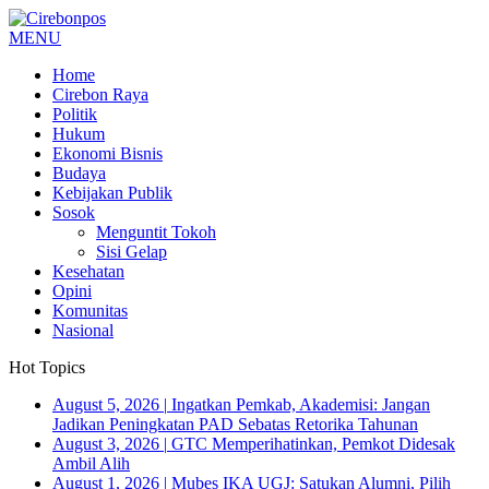
MENU
Home
Cirebon Raya
Politik
Hukum
Ekonomi Bisnis
Budaya
Kebijakan Publik
Sosok
Menguntit Tokoh
Sisi Gelap
Kesehatan
Opini
Komunitas
Nasional
Hot Topics
August 5, 2026
|
Ingatkan Pemkab, Akademisi: Jangan
Jadikan Peningkatan PAD Sebatas Retorika Tahunan
August 3, 2026
|
GTC Memperihatinkan, Pemkot Didesak
Ambil Alih
August 1, 2026
|
Mubes IKA UGJ: Satukan Alumni, Pilih