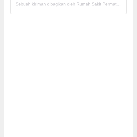
Sebuah kiriman dibagikan oleh Rumah Sakit Permata Cirebon (@rspermatacirebon)