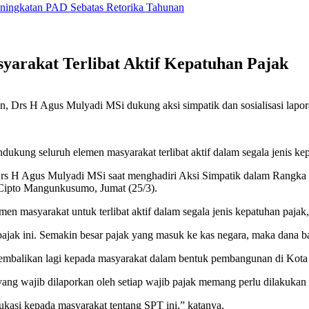
eningkatan PAD Sebatas Retorika Tahunan
yarakat Terlibat Aktif Kepatuhan Pajak
rs H Agus Mulyadi MSi dukung aksi simpatik dan sosialisasi lapor
ng seluruh elemen masyarakat terlibat aktif dalam segala jenis kep
 Drs H Agus Mulyadi MSi saat menghadiri Aksi Simpatik dalam Rangk
 Cipto Mangunkusumo, Jumat (25/3).
 masyarakat untuk terlibat aktif dalam segala jenis kepatuhan pajak
pajak ini. Semakin besar pajak yang masuk ke kas negara, maka dana ba
kembalikan lagi kepada masyarakat dalam bentuk pembangunan di Kota
ang wajib dilaporkan oleh setiap wajib pajak memang perlu dilakukan 
dukasi kepada masyarakat tentang SPT ini,” katanya.