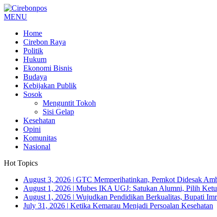
MENU
Home
Cirebon Raya
Politik
Hukum
Ekonomi Bisnis
Budaya
Kebijakan Publik
Sosok
Menguntit Tokoh
Sisi Gelap
Kesehatan
Opini
Komunitas
Nasional
Hot Topics
August 3, 2026
|
GTC Memperihatinkan, Pemkot Didesak Ambi
August 1, 2026
|
Mubes IKA UGJ: Satukan Alumni, Pilih Ketua
August 1, 2026
|
Wujudkan Pendidikan Berkualitas, Bupati Imr
July 31, 2026
|
Ketika Kemarau Menjadi Persoalan Kesehatan