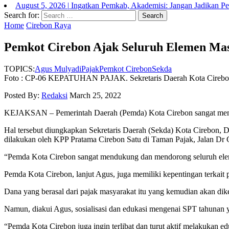
August 5, 2026
|
Ingatkan Pemkab, Akademisi: Jangan Jadikan P
Search for:
Home
Cirebon Raya
Pemkot Cirebon Ajak Seluruh Elemen Mas
TOPICS:
Agus Mulyadi
Pajak
Pemkot Cirebon
Sekda
Foto : CP-06 KEPATUHAN PAJAK. Sekretaris Daerah Kota Cirebon, D
Posted By:
Redaksi
March 25, 2022
KEJAKSAN – Pemerintah Daerah (Pemda) Kota Cirebon sangat menduku
Hal tersebut diungkapkan Sekretaris Daerah (Sekda) Kota Cirebon,
dilakukan oleh KPP Pratama Cirebon Satu di Taman Pajak, Jalan Dr
“Pemda Kota Cirebon sangat mendukung dan mendorong seluruh elemen
Pemda Kota Cirebon, lanjut Agus, juga memiliki kepentingan terkait 
Dana yang berasal dari pajak masyarakat itu yang kemudian akan di
Namun, diakui Agus, sosialisasi dan edukasi mengenai SPT tahunan y
“Pemda Kota Cirebon juga ingin terlibat dan turut aktif melakukan e