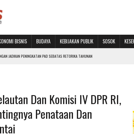
KONOMI BISNIS
BUDAYA
KEBIJAKAN PUBLIK
SOSOK
KESE
IDESAK AMBIL ALIH
RU DAN PERKUAT JEJARING
ON BUKA SEKOLAH RAKYAT TERINTEGRASI 1
LET MUDA LEWAT TURNAMEN FUTSAL TINGKAT SD
lautan Dan Komisi IV DPR RI,
PENINGKATAN PAD SEBATAS RETORIKA TAHUNAN
ntingnya Penataan Dan
ntai