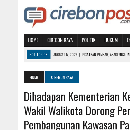
HOME
CIREBON RAYA
POLITIK
HUKUM
E
HOT TOPICS
AUGUST 3, 2026
|
GTC MEMPERIHATINKAN, PEMKOT D
AUGUST 1, 2026
|
MUBES IKA UGJ: SATUKAN ALUMNI, PILIH KETUA BA
AUGUST 1, 2026
|
WUJUDKAN PENDIDIKAN BERKUALITAS, BUPATI IMR
HOME
CIREBON RAYA
AUGUST 7, 2026
|
SAMBUT HUT KEMERDEKAAN RI, KNPI SIAPKAN AT
Dihadapan Kementerian Ke
AUGUST 5, 2026
|
INGATKAN PEMKAB, AKADEMISI: JANGAN JADIKAN 
Wakil Walikota Dorong Pe
Pembangunan Kawasan Pa