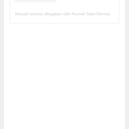
Sebuah kiriman dibagikan oleh Rumah Sakit Permata Cirebon (@rspermatacirebon)