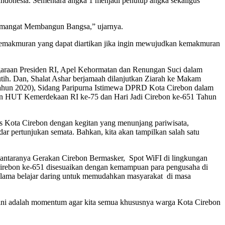
Indonesia. Sementara angka 1 menjadi penutup angka sekaligus
 Semangat Membangun Bangsa,” ujarnya.
emakmuran yang dapat diartikan jika ingin mewujudkan kemakmuran
garaan Presiden RI, Apel Kehormatan dan Renungan Suci dalam
. Dan, Shalat Ashar berjamaah dilanjutkan Ziarah ke Makam
Tahun 2020), Sidang Paripurna Istimewa DPRD Kota Cirebon dalam
gatan HUT Kemerdekaan RI ke-75 dan Hari Jadi Cirebon ke-651 Tahun
tas Kota Cirebon dengan kegitan yang menunjang pariwisata,
ar pertunjukan semata. Bahkan, kita akan tampilkan salah satu
iantaranya Gerakan Cirebon Bermasker, Spot WiFI di lingkungan
Cirebon ke-651 disesuaikan dengan kemampuan para pengusaha di
selama belajar daring untuk memudahkan masyarakat di masa
an ini adalah momentum agar kita semua khususnya warga Kota Cirebon