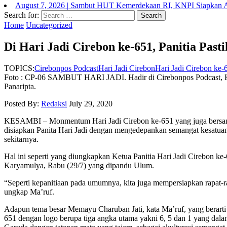
August 7, 2026
|
Sambut HUT Kemerdekaan RI, KNPI Siapkan At
Search for:
Home
Uncategorized
Di Hari Jadi Cirebon ke-651, Panitia Pas
TOPICS:
Cirebonpos Podcast
Hari Jadi Cirebon
Hari Jadi Cirebon ke-
Foto : CP-06 SAMBUT HARI JADI. Hadir di Cirebonpos Podcast, Ketua
Panaripta.
Posted By:
Redaksi
July 29, 2020
KESAMBI – Monmentum Hari Jadi Cirebon ke-651 yang juga bersama
disiapkan Panita Hari Jadi dengan mengedepankan semangat kesatua
sekitarnya.
Hal ini seperti yang diungkapkan Ketua Panitia Hari Jadi Cirebon 
Karyamulya, Rabu (29/7) yang dipandu Ulum.
“Seperti kepanitiaan pada umumnya, kita juga mempersiapkan rapat-
ungkap Ma’ruf.
Adapun tema besar Memayu Charuban Jati, kata Ma’ruf, yang berarti 
651 dengan logo berupa tiga angka utama yakni 6, 5 dan 1 yang da