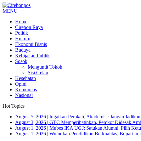
MENU
Home
Cirebon Raya
Politik
Hukum
Ekonomi Bisnis
Budaya
Kebijakan Publik
Sosok
Menguntit Tokoh
Sisi Gelap
Kesehatan
Opini
Komunitas
Nasional
Hot Topics
August 5, 2026
|
Ingatkan Pemkab, Akademisi: Jangan Jadika
August 3, 2026
|
GTC Memperihatinkan, Pemkot Didesak Ambi
August 1, 2026
|
Mubes IKA UGJ: Satukan Alumni, Pilih Ketua
August 1, 2026
|
Wujudkan Pendidikan Berkualitas, Bupati Imr