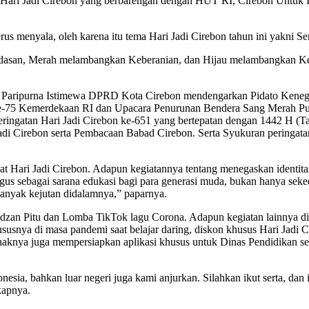
t Hari Jadi Cirebon yang berbarengan dengan HUT RI, Cirebon Untuk 
us menyala, oleh karena itu tema Hari Jadi Cirebon tahun ini yakni
rdasan, Merah melambangkan Keberanian, dan Hijau melambangkan K
ang Paripurna Istimewa DPRD Kota Cirebon mendengarkan Pidato Kene
75 Kemerdekaan RI dan Upacara Penurunan Bendera Sang Merah Putih
ringatan Hari Jadi Cirebon ke-651 yang bertepatan dengan 1442 H (
i Jadi Cirebon serta Pembacaan Babad Cirebon. Serta Syukuran perin
 saat Hari Jadi Cirebon. Adapun kegiatannya tentang menegaskan identi
us sebagai sarana edukasi bagi para generasi muda, bukan hanya seked
banyak kejutan didalamnya,” paparnya.
 Adzan Pitu dan Lomba TikTok lagu Corona. Adapun kegiatan lainnya d
snya di masa pandemi saat belajar daring, diskon khusus Hari Jadi 
ihaknya juga mempersiapkan aplikasi khusus untuk Dinas Pendidikan 
nesia, bahkan luar negeri juga kami anjurkan. Silahkan ikut serta, d
kapnya.