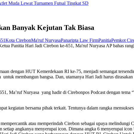
let Muda Lewat Turnamen Futsal Tingkat SD
tikan Banyak Kejutan Tak Biasa
651
Kota Cirebon
Ma'ruf Nuryasa
Panaripta Law Firm
Panitia
Pemkot Cir
 Panitia Hari Jadi Cirebon ke-651, Ma'ruf Nuryasa AP bahas rangkai
an dengan HUT Kemerdekaan RI ke-75, menjadi semangat tersendiri 
n untuk membangun bangsa. Dan, utamanya Hari Jadi harus dirasakan
ke-651, Ma’ruf Nuryasa yang hadir di Cirebonpos Podcast dengan tema
rapat kegiatan bersama pihak terkait. Tentunya dalam rangka mensuks
mempercantik atau memperindah Cirebon sebagai upaya melindungi Cireb
lam setiap angkanya menyerupai icon. Dimana angka 6 menyerupai ico