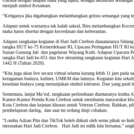
Garuda dengan tatapan mata yang tajam, sebagai akulturasi semanga
menjadi simbol Kesatuan.
“Ketiganya jika digabungkan melambangkan gelora semangat yang ter
Adapun untuk warnanya tak kalah sakral, Biru melambangkan Kece
maka harus disertai dengan kecerdasan dan keberanian.
Adapun rangkaian kegiatan di Hari Jadi Cirebon dianataranya Sid
rangka HUT ke-75 Kemerdekaan RI, Upacara Peringatan HUT RI ke-
Sunan Gunung Jati dan pagelaran Wayang Kulit. Adapun Upacara Pe
rangka Hari Jadi ke-651 dan live streaming rangkaian kegiatan Har
1442 H (Tahun 2020).
“Kita juga akan live secara virtual selama kurang lebih 11 jam pada
keragaman budaya, kuliner, UMKM dan lainnya. Kegiatan kita sekalig
kesenian budaya yang menunjukan simbol toleransi. Dan yang pasti 
Sementara, lanjut Ma’ruf, rangkaian perlombaan diantaranya lomba
Kantor-Kantor Pemda Kota Cirebon untuk membantu masyarakat khusu
Kota Cirebon dan kejutan khusus untuk Veteran Cirebon. Bahkan, p
pembelajaran daring, dan saat ini sedang diuji cobakan.
“Lomba Adzan Pitu dan TikTok boleh diikuti oleh semu pihak se-Indo
merasakan Hari Jadi Cirebon. Hari Jadi ini milik kita bersama,” ung