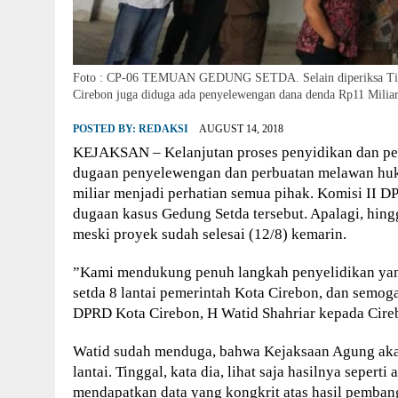
Foto : CP-06 TEMUAN GEDUNG SETDA. Selain diperiksa Tim 
Cirebon juga diduga ada penyelewengan dana denda Rp11 Miliar
POSTED BY:
REDAKSI
AUGUST 14, 2018
KEJAKSAN – Kelanjutan proses penyidikan dan pen
dugaan penyelewengan dan perbuatan melawan huk
miliar menjadi perhatian semua pihak. Komisi I
dugaan kasus Gedung Setda tersebut. Apalagi, hing
meski proyek sudah selesai (12/8) kemarin.
”Kami mendukung penuh langkah penyelidikan ya
setda 8 lantai pemerintah Kota Cirebon, dan semoga
DPRD Kota Cirebon, H Watid Shahriar kepada Cireb
Watid sudah menduga, bahwa Kejaksaan Agung aka
lantai. Tinggal, kata dia, lihat saja hasilnya seper
mendapatkan data yang kongkrit atas hasil pemban