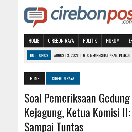
HOME
CIREBON RAYA
POLITIK
HUKUM
E
HOT TOPICS
AUGUST 3, 2026
|
GTC MEMPERIHATINKAN, PEMKOT D
AUGUST 1, 2026
|
MUBES IKA UGJ: SATUKAN ALUMNI, PILIH KETUA BA
JULY 31, 2026
|
KETIKA KEMARAU MENJADI PERSOALAN KESEHATAN
HOME
CIREBON RAYA
JULY 30, 2026
|
BISA TINGKATKAN PAD, KETUA FRAKSI PDIP MINTA A
Soal Pemeriksaan Gedung 
AUGUST 5, 2026
|
INGATKAN PEMKAB, AKADEMISI: JANGAN JADIKAN 
Kejagung, Ketua Komisi II
Sampai Tuntas