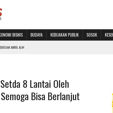
KONOMI BISNIS
BUDAYA
KEBIJAKAN PUBLIK
SOSOK
KESE
IDESAK AMBIL ALIH
RU DAN PERKUAT JEJARING
SET KAWASAN STADION BIMA DIKELOLA PROFESIONAL
Setda 8 Lantai Oleh
PENINGKATAN PAD SEBATAS RETORIKA TAHUNAN
: Semoga Bisa Berlanjut