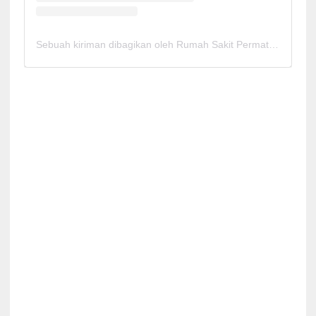
Sebuah kiriman dibagikan oleh Rumah Sakit Permata Cirebon (@rspermatacirebon)