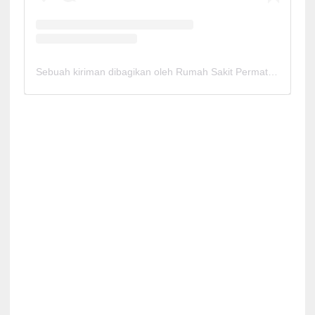
Sebuah kiriman dibagikan oleh Rumah Sakit Permata Cirebon (@rspermatacirebon)