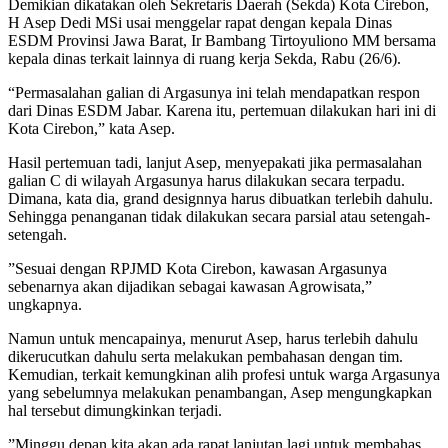
Demikian dikatakan oleh Sekretaris Daerah (Sekda) Kota Cirebon,
H Asep Dedi MSi usai menggelar rapat dengan kepala Dinas
ESDM Provinsi Jawa Barat, Ir Bambang Tirtoyuliono MM bersama
kepala dinas terkait lainnya di ruang kerja Sekda, Rabu (26/6).
“Permasalahan galian di Argasunya ini telah mendapatkan respon
dari Dinas ESDM Jabar. Karena itu, pertemuan dilakukan hari ini di
Kota Cirebon,” kata Asep.
Hasil pertemuan tadi, lanjut Asep, menyepakati jika permasalahan
galian C di wilayah Argasunya harus dilakukan secara terpadu.
Dimana, kata dia, grand designnya harus dibuatkan terlebih dahulu.
Sehingga penanganan tidak dilakukan secara parsial atau setengah-
setengah.
”Sesuai dengan RPJMD Kota Cirebon, kawasan Argasunya
sebenarnya akan dijadikan sebagai kawasan Agrowisata,”
ungkapnya.
Namun untuk mencapainya, menurut Asep, harus terlebih dahulu
dikerucutkan dahulu serta melakukan pembahasan dengan tim.
Kemudian, terkait kemungkinan alih profesi untuk warga Argasunya
yang sebelumnya melakukan penambangan, Asep mengungkapkan
hal tersebut dimungkinkan terjadi.
”Minggu depan kita akan ada rapat lanjutan lagi untuk membahas