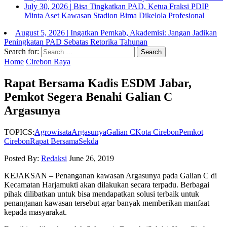
July 30, 2026
|
Bisa Tingkatkan PAD, Ketua Fraksi PDIP
Minta Aset Kawasan Stadion Bima Dikelola Profesional
August 5, 2026
|
Ingatkan Pemkab, Akademisi: Jangan Jadikan
Peningkatan PAD Sebatas Retorika Tahunan
Search for:
Home
Cirebon Raya
Rapat Bersama Kadis ESDM Jabar,
Pemkot Segera Benahi Galian C
Argasunya
TOPICS:
Agrowisata
Argasunya
Galian C
Kota Cirebon
Pemkot
Cirebon
Rapat Bersama
Sekda
Posted By:
Redaksi
June 26, 2019
KEJAKSAN – Penanganan kawasan Argasunya pada Galian C di
Kecamatan Harjamukti akan dilakukan secara terpadu. Berbagai
pihak dilibatkan untuk bisa mendapatkan solusi terbaik untuk
penanganan kawasan tersebut agar banyak memberikan manfaat
kepada masyarakat.