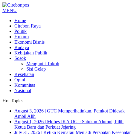
MENU
Home
Cirebon Raya
Politik
Hukum
Ekonomi Bisnis
Budaya
Kebijakan Publik
Sosok
Menguntit Tokoh
Sisi Gelap
Kesehatan
Opini
Komunitas
Nasional
Hot Topics
August 3, 2026
|
GTC Memperihatinkan, Pemkot Didesak
Ambil Alih
August 1, 2026
|
Mubes IKA UGJ: Satukan Alumni, Pilih
Ketua Baru dan Perkuat Jejaring
July 31, 2026
|
Ketika Kemarau Menjadi Persoalan Kesehatan