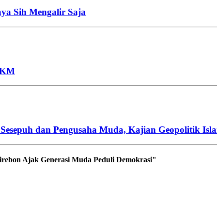
aya Sih Mengalir Saja
UMKM
esepuh dan Pengusaha Muda, Kajian Geopolitik Isl
 Cirebon Ajak Generasi Muda Peduli Demokrasi"