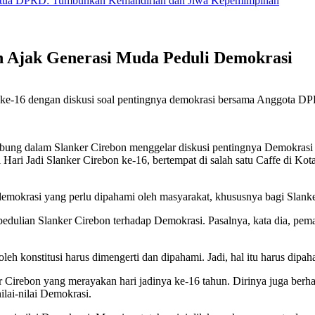
let Muda Lewat Turnamen Futsal Tingkat SD
on Ajak Generasi Muda Peduli Demokrasi
e-16 dengan diskusi soal pentingnya demokrasi bersama Anggota DP
bung dalam Slanker Cirebon menggelar diskusi pentingnya Demokras
Hari Jadi Slanker Cirebon ke-16, bertempat di salah satu Caffe di Kot
emokrasi yang perlu dipahami oleh masyarakat, khususnya bagi Slanker
pedulian Slanker Cirebon terhadap Demokrasi. Pasalnya, kata dia, pem
eh konstitusi harus dimengerti dan dipahami. Jadi, hal itu harus dipah
er Cirebon yang merayakan hari jadinya ke-16 tahun. Dirinya juga ber
lai-nilai Demokrasi.