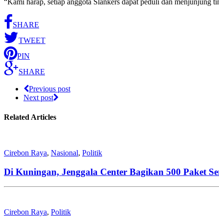
“Kami harap, setiap anggota Slankers dapat peduli dan menjunjung ti
SHARE
TWEET
PIN
SHARE
Previous post
Next post
Related Articles
Cirebon Raya
,
Nasional
,
Politik
Di Kuningan, Jenggala Center Bagikan 500 Paket 
Cirebon Raya
,
Politik