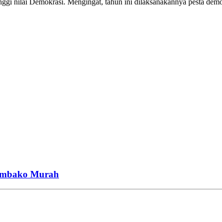
nggi nilai Demokrasi. Mengingat, tahun ini dilaksanakannya pesta dem
Sembako Murah