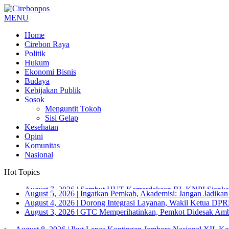
MENU
Home
Cirebon Raya
Politik
Hukum
Ekonomi Bisnis
Budaya
Kebijakan Publik
Sosok
Menguntit Tokoh
Sisi Gelap
Kesehatan
Opini
Komunitas
Nasional
Hot Topics
August 5, 2026
|
Ingatkan Pemkab, Akademisi: Jangan Jadika
August 4, 2026
|
Dorong Integrasi Layanan, Wakil Ketua DPR
August 3, 2026
|
GTC Memperihatinkan, Pemkot Didesak Ambi
August 8, 2026
|
Ikut Lepas Kontingen Jambore Nasional XII,