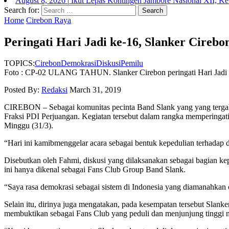
August 7, 2026
|
Sambut HUT Kemerdekaan RI, KNPI Siapkan At
Search for:
Home
Cirebon Raya
Peringati Hari Jadi ke-16, Slanker Cireb
TOPICS:
Cirebon
Demokrasi
Diskusi
Pemilu
Foto : CP-02 ULANG TAHUN. Slanker Cirebon peringati Hari Jadi k
Posted By:
Redaksi
March 31, 2019
CIREBON – Sebagai komunitas pecinta Band Slank yang yang terga
Fraksi PDI Perjuangan. Kegiatan tersebut dalam rangka memperingati 
Minggu (31/3).
“Hari ini kamibmenggelar acara sebagai bentuk kepedulian terhadap d
Disebutkan oleh Fahmi, diskusi yang dilaksanakan sebagai bagian ke
ini hanya dikenal sebagai Fans Club Group Band Slank.
“Saya rasa demokrasi sebagai sistem di Indonesia yang diamanahkan ol
Selain itu, dirinya juga mengatakan, pada kesempatan tersebut Slank
membuktikan sebagai Fans Club yang peduli dan menjunjung tinggi ni