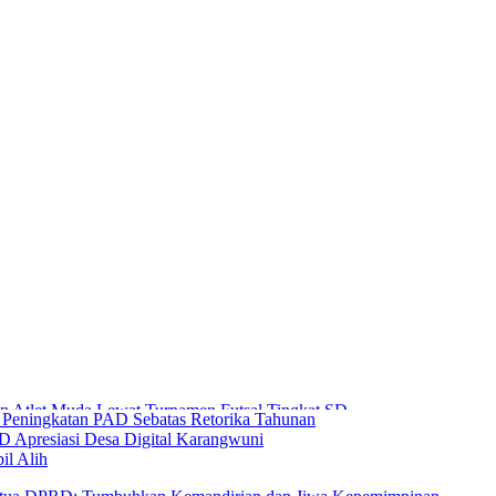
n Peningkatan PAD Sebatas Retorika Tahunan
D Apresiasi Desa Digital Karangwuni
l Alih
 Ketua DPRD: Tumbuhkan Kemandirian dan Jiwa Kepemimpinan