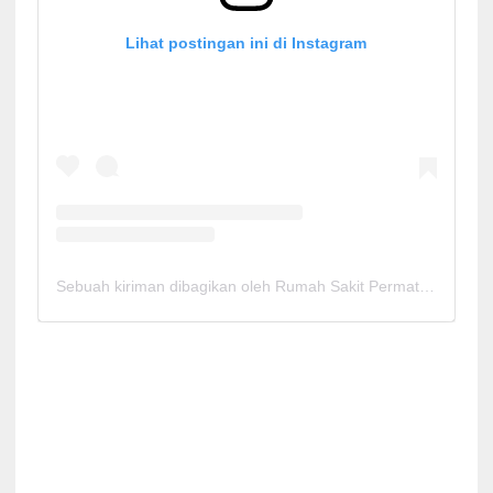
Lihat postingan ini di Instagram
Sebuah kiriman dibagikan oleh Rumah Sakit Permata Cirebon (@rspermatacirebon)