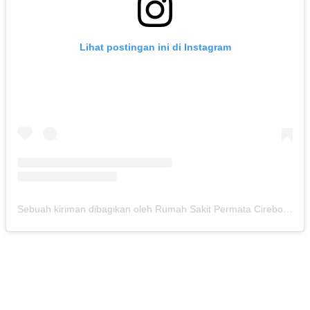
Lihat postingan ini di Instagram
Sebuah kiriman dibagikan oleh Rumah Sakit Permata Cirebon (@rspermatacirebon)