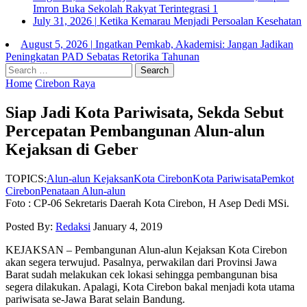
Imron Buka Sekolah Rakyat Terintegrasi 1
July 31, 2026
|
Ketika Kemarau Menjadi Persoalan Kesehatan
August 5, 2026
|
Ingatkan Pemkab, Akademisi: Jangan Jadikan
Peningkatan PAD Sebatas Retorika Tahunan
Search
for:
Home
Cirebon Raya
Siap Jadi Kota Pariwisata, Sekda Sebut
Percepatan Pembangunan Alun-alun
Kejaksan di Geber
TOPICS:
Alun-alun Kejaksan
Kota Cirebon
Kota Pariwisata
Pemkot
Cirebon
Penataan Alun-alun
Foto : CP-06 Sekretaris Daerah Kota Cirebon, H Asep Dedi MSi.
Posted By:
Redaksi
January 4, 2019
KEJAKSAN – Pembangunan Alun-alun Kejaksan Kota Cirebon
akan segera terwujud. Pasalnya, perwakilan dari Provinsi Jawa
Barat sudah melakukan cek lokasi sehingga pembangunan bisa
segera dilakukan. Apalagi, Kota Cirebon bakal menjadi kota utama
pariwisata se-Jawa Barat selain Bandung.