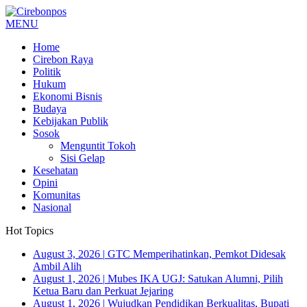
MENU
Home
Cirebon Raya
Politik
Hukum
Ekonomi Bisnis
Budaya
Kebijakan Publik
Sosok
Menguntit Tokoh
Sisi Gelap
Kesehatan
Opini
Komunitas
Nasional
Hot Topics
August 3, 2026
|
GTC Memperihatinkan, Pemkot Didesak
Ambil Alih
August 1, 2026
|
Mubes IKA UGJ: Satukan Alumni, Pilih
Ketua Baru dan Perkuat Jejaring
August 1, 2026
|
Wujudkan Pendidikan Berkualitas, Bupati