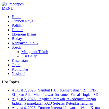
MENU
Home
Cirebon Raya
Politik
Hukum
Ekonomi Bisnis
Budaya
Kebijakan Publik
Sosok
Menguntit Tokoh
Sisi Gelap
Kesehatan
Opini
Komunitas
Nasional
Hot Topics
August 7, 2026
|
Sambut HUT Kemerdekaan RI, KNPI
Siapkan Atlet Muda Lewat Turnamen Futsal Tingkat SD
August 5, 2026
|
Ingatkan Pemkab, Akademisi: Jangan
Jadikan Peningkatan PAD Sebatas Retorika Tahunan
August 4, 2026
|
Dorong Integrasi Layanan, Wakil Ketua