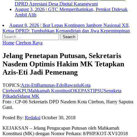
DPRD Apresiasi Desa Digital Karangwuni
August 3, 2026
|
GTC Memperihatinkan, Pemkot Didesak
Ambil Alih
August 8, 2026
|
Ikut Lepas Kontingen Jambore Nasional XII,
Ketua DPRD: Tumbuhkan Kemandirian dan Jiwa Kepemimpinan
Search
for:
Home
Cirebon Raya
Jelang Penetapan Putusan, Sekretaris
Nasdem Optimis Hakim MK Tetapkan
Azis-Eti Jadi Pemenang
TOPICS:
Azis-Eti
Bamunas-Edo
Bawaslu
Kota
Cirebon
KPU
Mahkamah Konstitusi
OKE
PASTI
PSU
Sengketa
Pilkada
Sidang MK
Foto : CP-06 Sekretaris DPD Nasdem Kota Cirebon, Harry Saputra
Gani.
Posted By:
Redaksi
October 30, 2018
KEJAKSAN – Jelang Pengucapan Putusan oleh Mahkamah
Konstitusi (MK) dengan Nomor Perkara: 8/PHP.KOT-XVI/2018