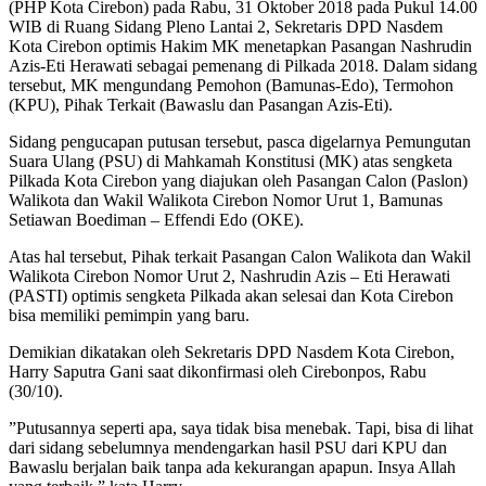
(PHP Kota Cirebon) pada Rabu, 31 Oktober 2018 pada Pukul 14.00
WIB di Ruang Sidang Pleno Lantai 2, Sekretaris DPD Nasdem
Kota Cirebon optimis Hakim MK menetapkan Pasangan Nashrudin
Azis-Eti Herawati sebagai pemenang di Pilkada 2018. Dalam sidang
tersebut, MK mengundang Pemohon (Bamunas-Edo), Termohon
(KPU), Pihak Terkait (Bawaslu dan Pasangan Azis-Eti).
Sidang pengucapan putusan tersebut, pasca digelarnya Pemungutan
Suara Ulang (PSU) di Mahkamah Konstitusi (MK) atas sengketa
Pilkada Kota Cirebon yang diajukan oleh Pasangan Calon (Paslon)
Walikota dan Wakil Walikota Cirebon Nomor Urut 1, Bamunas
Setiawan Boediman – Effendi Edo (OKE).
Atas hal tersebut, Pihak terkait Pasangan Calon Walikota dan Wakil
Walikota Cirebon Nomor Urut 2, Nashrudin Azis – Eti Herawati
(PASTI) optimis sengketa Pilkada akan selesai dan Kota Cirebon
bisa memiliki pemimpin yang baru.
Demikian dikatakan oleh Sekretaris DPD Nasdem Kota Cirebon,
Harry Saputra Gani saat dikonfirmasi oleh Cirebonpos, Rabu
(30/10).
”Putusannya seperti apa, saya tidak bisa menebak. Tapi, bisa di lihat
dari sidang sebelumnya mendengarkan hasil PSU dari KPU dan
Bawaslu berjalan baik tanpa ada kekurangan apapun. Insya Allah