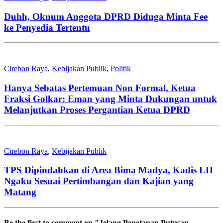
Duhh, Oknum Anggota DPRD Diduga Minta Fee
ke Penyedia Tertentu
Cirebon Raya
,
Kebijakan Publik
,
Politik
Hanya Sebatas Pertemuan Non Formal, Ketua
Fraksi Golkar: Eman yang Minta Dukungan untuk
Melanjutkan Proses Pergantian Ketua DPRD
Cirebon Raya
,
Kebijakan Publik
TPS Dipindahkan di Area Bima Madya, Kadis LH
Ngaku Sesuai Pertimbangan dan Kajian yang
Matang
Be the first to comment
on "Jelang Penetapan Putusan,