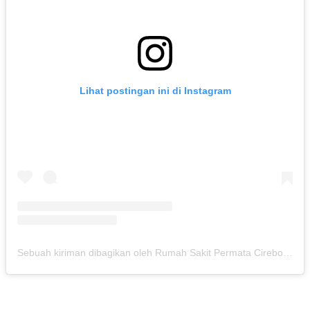
Lihat postingan ini di Instagram
Sebuah kiriman dibagikan oleh Rumah Sakit Permata Cirebon (@rspermatacirebon)