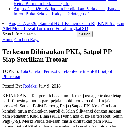
Ketua Baru dan Perkuat Jejaring
August 1, 2026
|
Wujudkan Pendidikan Berkualitas, Bupati
Imron Buka Sekolah Rakyat Terintegrasi 1
August 7, 2026
|
Sambut HUT Kemerdekaan RI, KNPI Siapkan
Atlet Muda Lewat Turnamen Futsal Tingkat SD
Search for:
Home
Cirebon Raya
Terkesan Dihiraukan PKL, Satpol PP
Siap Sterilkan Trotoar
TOPICS:
Kota Cirebon
Pemkot Cirebon
Penertiban
PKL
Satpol
PP
Trotoar
Posted By:
Redaksi
July 9, 2018
KEJAKSAN – Tak pernah bosan untuk menjaga agar trotoar tetap
pada fungsinya untuk para pejalan kaki, terutama di jalan jalan
protokol, Satuan Polisi Pamong Praja (Satpol PP) Kota Cirebon
kembali turun melakukan patroli di Jalan Siliwangi dengan sasaran
para Pedagang Kaki Lima (PKL) yang ada di lokasi tersebut, Senin
Pagi (7/9). Meski Perda terkesan masih dihiraukan para PKL,
namun Satpol PP akan terus berusaha maksimal agar trotoar steril