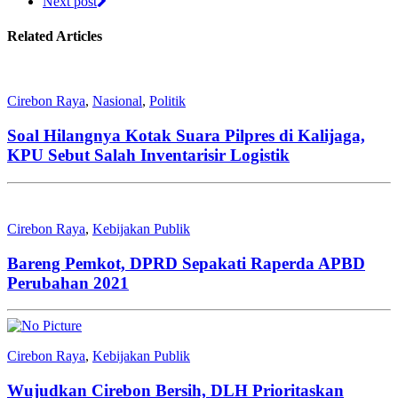
Next post
Related Articles
Cirebon Raya
,
Nasional
,
Politik
Soal Hilangnya Kotak Suara Pilpres di Kalijaga,
KPU Sebut Salah Inventarisir Logistik
Cirebon Raya
,
Kebijakan Publik
Bareng Pemkot, DPRD Sepakati Raperda APBD
Perubahan 2021
Cirebon Raya
,
Kebijakan Publik
Wujudkan Cirebon Bersih, DLH Prioritaskan