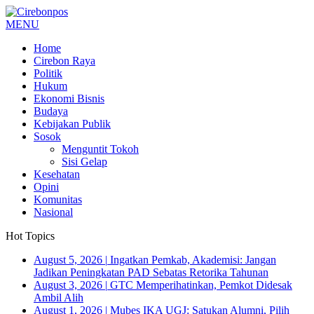
MENU
Home
Cirebon Raya
Politik
Hukum
Ekonomi Bisnis
Budaya
Kebijakan Publik
Sosok
Menguntit Tokoh
Sisi Gelap
Kesehatan
Opini
Komunitas
Nasional
Hot Topics
August 5, 2026
|
Ingatkan Pemkab, Akademisi: Jangan
Jadikan Peningkatan PAD Sebatas Retorika Tahunan
August 3, 2026
|
GTC Memperihatinkan, Pemkot Didesak
Ambil Alih
August 1, 2026
|
Mubes IKA UGJ: Satukan Alumni, Pilih