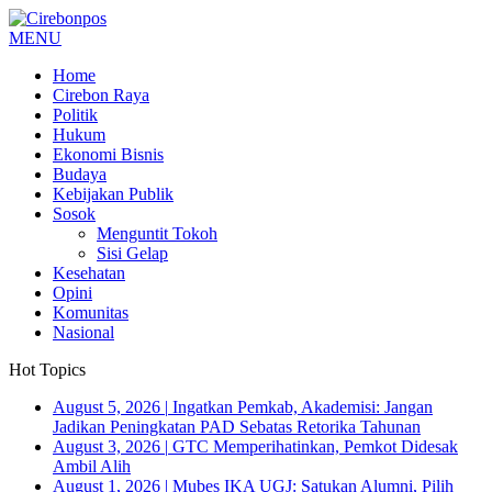
MENU
Home
Cirebon Raya
Politik
Hukum
Ekonomi Bisnis
Budaya
Kebijakan Publik
Sosok
Menguntit Tokoh
Sisi Gelap
Kesehatan
Opini
Komunitas
Nasional
Hot Topics
August 5, 2026
|
Ingatkan Pemkab, Akademisi: Jangan
Jadikan Peningkatan PAD Sebatas Retorika Tahunan
August 3, 2026
|
GTC Memperihatinkan, Pemkot Didesak
Ambil Alih
August 1, 2026
|
Mubes IKA UGJ: Satukan Alumni, Pilih