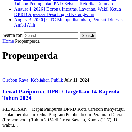
Jadikan Peningkatan PAD Sebatas Retorika Tahunan
August 4, 2026
|
Dorong Integrasi Layanan, Wakil Ketua
DPRD Apresiasi Desa Digital Karangwuni
August 3, 2026
|
GTC Memperihatinkan, Pemkot Didesak
Ambil Alih
Search for:
Home
Propemperda
Propemperda
Cirebon Raya
,
Kebijakan Publik
July 11, 2024
Lewat Paripurna, DPRD Targetkan 14 Raperda
Tahun 2024
KEJAKSAN – Rapat Paripurna DPRD Kota Cirebon menyetujui
usulan perubahan kedua Program Pembentukan Peraturan Daerah
(Propemperda) Tahun 2024 di Griya Sawala, Kamis (11/7). Di
waktu…