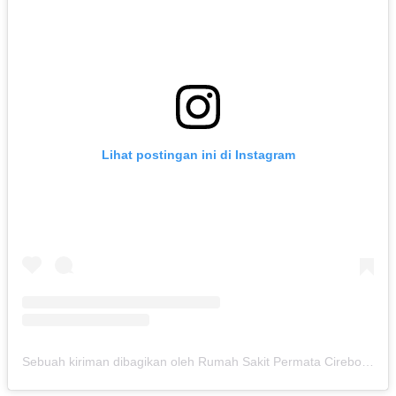
Lihat postingan ini di Instagram
Sebuah kiriman dibagikan oleh Rumah Sakit Permata Cirebon (@rspermatacirebon)