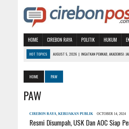
HOME
CIREBON RAYA
POLITIK
HUKUM
E
HOT TOPICS
AUGUST 5, 2026
|
INGATKAN PEMKAB, AKADEMISI: J
AUGUST 3, 2026
|
GTC MEMPERIHATINKAN, PEMKOT DIDESAK AMBIL A
AUGUST 1, 2026
|
MUBES IKA UGJ: SATUKAN ALUMNI, PILIH KETUA BA
HOME
PAW
AUGUST 1, 2026
|
WUJUDKAN PENDIDIKAN BERKUALITAS, BUPATI IMR
PAW
AUGUST 7, 2026
|
SAMBUT HUT KEMERDEKAAN RI, KNPI SIAPKAN AT
CIREBON RAYA
,
KEBIJAKAN PUBLIK
OCTOBER 14, 2024
Resmi Disumpah, USK Dan AOC Siap Pe