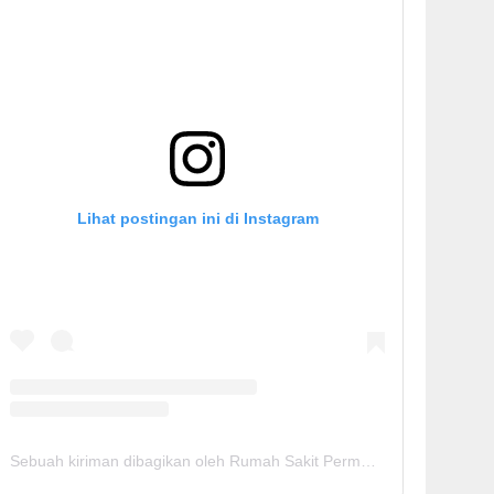
Lihat postingan ini di Instagram
Sebuah kiriman dibagikan oleh Rumah Sakit Permata Cirebon (@rspermatacirebon)