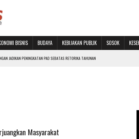
KONOMI BISNIS
BUDAYA
KEBIJAKAN PUBLIK
SOSOK
KESE
ANGAN JADIKAN PENINGKATAN PAD SEBATAS RETORIKA TAHUNAN
LIH
RU DAN PERKUAT JEJARING
ON BUKA SEKOLAH RAKYAT TERINTEGRASI 1
LET MUDA LEWAT TURNAMEN FUTSAL TINGKAT SD
rjuangkan Masyarakat