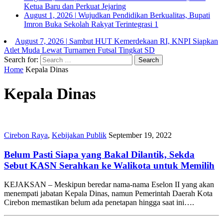
Ketua Baru dan Perkuat Jejaring
August 1, 2026
|
Wujudkan Pendidikan Berkualitas, Bupati
Imron Buka Sekolah Rakyat Terintegrasi 1
August 7, 2026
|
Sambut HUT Kemerdekaan RI, KNPI Siapkan
Atlet Muda Lewat Turnamen Futsal Tingkat SD
Search for:
Home
Kepala Dinas
Kepala Dinas
Cirebon Raya
,
Kebijakan Publik
September 19, 2022
Belum Pasti Siapa yang Bakal Dilantik, Sekda
Sebut KASN Serahkan ke Walikota untuk Memilih
KEJAKSAN – Meskipun beredar nama-nama Eselon II yang akan
menempati jabatan Kepala Dinas, namun Pemerintah Daerah Kota
Cirebon memastikan belum ada penetapan hingga saat ini….