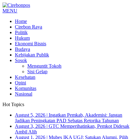
MENU
Home
Cirebon Raya
Politik
Hukum
Ekonomi Bisnis
Budaya
Kebijakan Publik
Sosok
Menguntit Tokoh
Sisi Gelap
Kesehatan
Opini
Komunitas
Nasional
Hot Topics
August 5, 2026
|
Ingatkan Pemkab, Akademisi: Jangan
Jadikan Peningkatan PAD Sebatas Retorika Tahunan
August 3, 2026
|
GTC Memperihatinkan, Pemkot Didesak
Ambil Alih
August 1, 2026
|
Mubes IKA UGJ: Satukan Alumni, Pilih