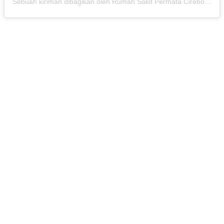
Sebuah kiriman dibagikan oleh Rumah Sakit Permata Cirebon (@rspermatacirebon)