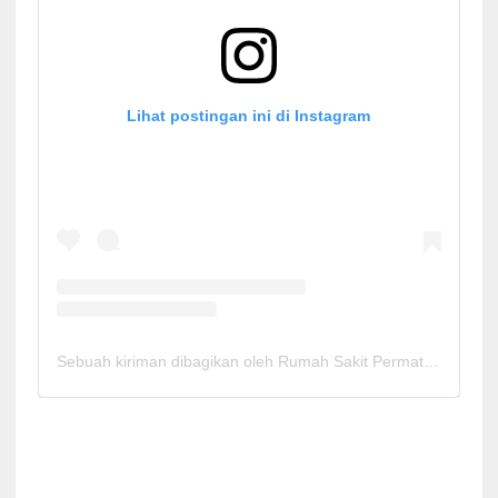
Lihat postingan ini di Instagram
Sebuah kiriman dibagikan oleh Rumah Sakit Permata Cirebon (@rspermatacirebon)