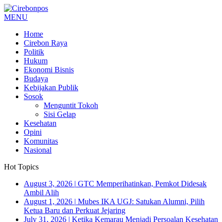
MENU
Home
Cirebon Raya
Politik
Hukum
Ekonomi Bisnis
Budaya
Kebijakan Publik
Sosok
Menguntit Tokoh
Sisi Gelap
Kesehatan
Opini
Komunitas
Nasional
Hot Topics
August 3, 2026
|
GTC Memperihatinkan, Pemkot Didesak
Ambil Alih
August 1, 2026
|
Mubes IKA UGJ: Satukan Alumni, Pilih
Ketua Baru dan Perkuat Jejaring
July 31, 2026
|
Ketika Kemarau Menjadi Persoalan Kesehatan