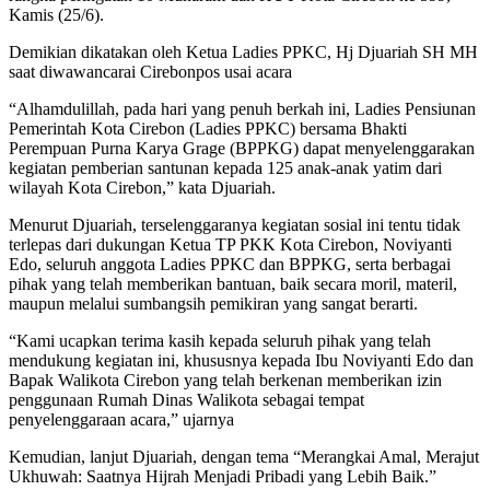
Kamis (25/6).
Demikian dikatakan oleh Ketua Ladies PPKC, Hj Djuariah SH MH
saat diwawancarai Cirebonpos usai acara
“Alhamdulillah, pada hari yang penuh berkah ini, Ladies Pensiunan
Pemerintah Kota Cirebon (Ladies PPKC) bersama Bhakti
Perempuan Purna Karya Grage (BPPKG) dapat menyelenggarakan
kegiatan pemberian santunan kepada 125 anak-anak yatim dari
wilayah Kota Cirebon,” kata Djuariah.
Menurut Djuariah, terselenggaranya kegiatan sosial ini tentu tidak
terlepas dari dukungan Ketua TP PKK Kota Cirebon, Noviyanti
Edo, seluruh anggota Ladies PPKC dan BPPKG, serta berbagai
pihak yang telah memberikan bantuan, baik secara moril, materil,
maupun melalui sumbangsih pemikiran yang sangat berarti.
“Kami ucapkan terima kasih kepada seluruh pihak yang telah
mendukung kegiatan ini, khususnya kepada Ibu Noviyanti Edo dan
Bapak Walikota Cirebon yang telah berkenan memberikan izin
penggunaan Rumah Dinas Walikota sebagai tempat
penyelenggaraan acara,” ujarnya
Kemudian, lanjut Djuariah, dengan tema “Merangkai Amal, Merajut
Ukhuwah: Saatnya Hijrah Menjadi Pribadi yang Lebih Baik.”