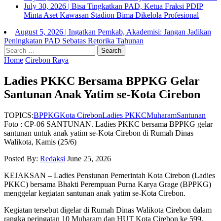
July 30, 2026
|
Bisa Tingkatkan PAD, Ketua Fraksi PDIP
Minta Aset Kawasan Stadion Bima Dikelola Profesional
August 5, 2026
|
Ingatkan Pemkab, Akademisi: Jangan Jadikan
Peningkatan PAD Sebatas Retorika Tahunan
Home
Cirebon Raya
Ladies PKKC Bersama BPPKG Gelar
Santunan Anak Yatim se-Kota Cirebon
TOPICS:
BPPKG
Kota Cirebon
Ladies PKKC
Muharam
Santunan
Foto : CP-06 SANTUNAN. Ladies PKKC bersama BPPKG gelar
santunan untuk anak yatim se-Kota Cirebon di Rumah Dinas
Walikota, Kamis (25/6)
Posted By:
Redaksi
June 25, 2026
KEJAKSAN – Ladies Pensiunan Pemerintah Kota Cirebon (Ladies
PKKC) bersama Bhakti Perempuan Purna Karya Grage (BPPKG)
menggelar kegiatan santunan anak yatim se-Kota Cirebon.
Kegiatan tersebut digelar di Rumah Dinas Walikota Cirebon dalam
rangka peringatan 10 Muharam dan HUT Kota Cirebon ke 599,