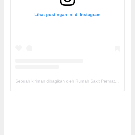
Lihat postingan ini di Instagram
Sebuah kiriman dibagikan oleh Rumah Sakit Permata Cirebon (@rspermatacirebon)