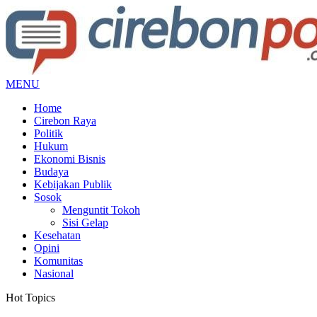
MENU
Home
Cirebon Raya
Politik
Hukum
Ekonomi Bisnis
Budaya
Kebijakan Publik
Sosok
Menguntit Tokoh
Sisi Gelap
Kesehatan
Opini
Komunitas
Nasional
Hot Topics