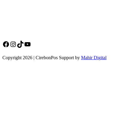
Social Media Cirebonpos
Facebook
Instagram
TikTok
YouTube
Copyright 2026 | CirebonPos Support by
Mahir Digital