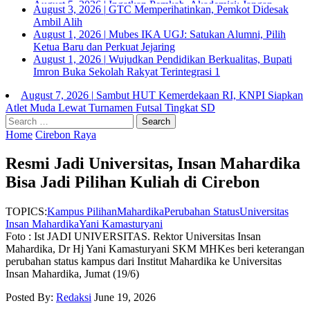
August 3, 2026
|
GTC Memperihatinkan, Pemkot Didesak
Ambil Alih
August 1, 2026
|
Mubes IKA UGJ: Satukan Alumni, Pilih
Ketua Baru dan Perkuat Jejaring
August 1, 2026
|
Wujudkan Pendidikan Berkualitas, Bupati
Imron Buka Sekolah Rakyat Terintegrasi 1
August 7, 2026
|
Sambut HUT Kemerdekaan RI, KNPI Siapkan
Atlet Muda Lewat Turnamen Futsal Tingkat SD
August 5, 2026
|
Ingatkan Pemkab, Akademisi: Jangan Jadikan
Search
Peningkatan PAD Sebatas Retorika Tahunan
for:
Home
Cirebon Raya
Resmi Jadi Universitas, Insan Mahardika
Bisa Jadi Pilihan Kuliah di Cirebon
TOPICS:
Kampus Pilihan
Mahardika
Perubahan Status
Universitas
Insan Mahardika
Yani Kamasturyani
Foto : Ist JADI UNIVERSITAS. Rektor Universitas Insan
Mahardika, Dr Hj Yani Kamasturyani SKM MHKes beri keterangan
perubahan status kampus dari Institut Mahardika ke Universitas
Insan Mahardika, Jumat (19/6)
Posted By:
Redaksi
June 19, 2026