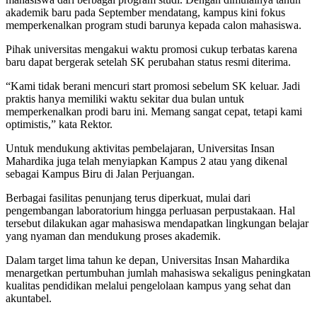
mahasiswa dari berbagai program studi. Dengan dimulainya tahun
akademik baru pada September mendatang, kampus kini fokus
memperkenalkan program studi barunya kepada calon mahasiswa.
Pihak universitas mengakui waktu promosi cukup terbatas karena
baru dapat bergerak setelah SK perubahan status resmi diterima.
“Kami tidak berani mencuri start promosi sebelum SK keluar. Jadi
praktis hanya memiliki waktu sekitar dua bulan untuk
memperkenalkan prodi baru ini. Memang sangat cepat, tetapi kami
optimistis,” kata Rektor.
Untuk mendukung aktivitas pembelajaran, Universitas Insan
Mahardika juga telah menyiapkan Kampus 2 atau yang dikenal
sebagai Kampus Biru di Jalan Perjuangan.
Berbagai fasilitas penunjang terus diperkuat, mulai dari
pengembangan laboratorium hingga perluasan perpustakaan. Hal
tersebut dilakukan agar mahasiswa mendapatkan lingkungan belajar
yang nyaman dan mendukung proses akademik.
Dalam target lima tahun ke depan, Universitas Insan Mahardika
menargetkan pertumbuhan jumlah mahasiswa sekaligus peningkatan
kualitas pendidikan melalui pengelolaan kampus yang sehat dan
akuntabel.