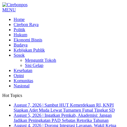
MENU
Home
Cirebon Raya
Politik
Hukum
Ekonomi Bisnis
Budaya
Kebijakan Publik
Sosok
Menguntit Tokoh
Sisi Gelap
Kesehatan
Opini
Komunitas
Nasional
Hot Topics
August 7, 2026
|
Sambut HUT Kemerdekaan RI, KNPI
Siapkan Atlet Muda Lewat Turnamen Futsal Tingkat SD
August 5, 2026
|
Ingatkan Pemkab, Akademisi: Jangan
Jadikan Peningkatan PAD Sebatas Retorika Tahunan
August 4, 2026
|
Dorong Integrasi Layanan, Wakil Ketua