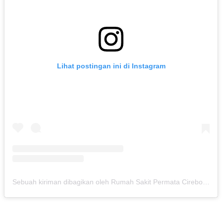
Lihat postingan ini di Instagram
Sebuah kiriman dibagikan oleh Rumah Sakit Permata Cirebon (@rspermatacirebon)