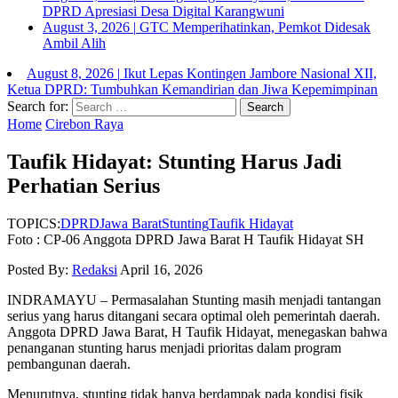
DPRD Apresiasi Desa Digital Karangwuni
August 3, 2026
|
GTC Memperihatinkan, Pemkot Didesak
Ambil Alih
August 8, 2026
|
Ikut Lepas Kontingen Jambore Nasional XII,
Ketua DPRD: Tumbuhkan Kemandirian dan Jiwa Kepemimpinan
Search for:
Home
Cirebon Raya
Taufik Hidayat: Stunting Harus Jadi
Perhatian Serius
TOPICS:
DPRD
Jawa Barat
Stunting
Taufik Hidayat
Foto : CP-06 Anggota DPRD Jawa Barat H Taufik Hidayat SH
Posted By:
Redaksi
April 16, 2026
INDRAMAYU – Permasalahan Stunting masih menjadi tantangan
serius yang harus ditangani secara optimal oleh pemerintah daerah.
Anggota DPRD Jawa Barat, H Taufik Hidayat, menegaskan bahwa
penanganan stunting harus menjadi prioritas dalam program
pembangunan daerah.
Menurutnya, stunting tidak hanya berdampak pada kondisi fisik