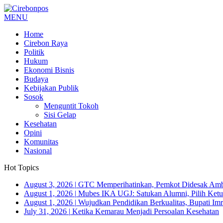
MENU
Home
Cirebon Raya
Politik
Hukum
Ekonomi Bisnis
Budaya
Kebijakan Publik
Sosok
Menguntit Tokoh
Sisi Gelap
Kesehatan
Opini
Komunitas
Nasional
Hot Topics
August 3, 2026
|
GTC Memperihatinkan, Pemkot Didesak Ambi
August 1, 2026
|
Mubes IKA UGJ: Satukan Alumni, Pilih Ketua
August 1, 2026
|
Wujudkan Pendidikan Berkualitas, Bupati Imr
July 31, 2026
|
Ketika Kemarau Menjadi Persoalan Kesehatan