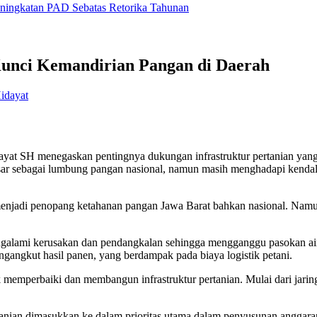
eningkatan PAD Sebatas Retorika Tahunan
 Kunci Kemandirian Pangan di Daerah
idayat
SH menegaskan pentingnya dukungan infrastruktur pertanian yang 
r sebagai lumbung pangan nasional, namun masih menghadapi kendala pad
njadi penopang ketahanan pangan Jawa Barat bahkan nasional. Namun po
ngalami kerusakan dan pendangkalan sehingga mengganggu pasokan air ke
engangkut hasil panen, yang berdampak pada biaya logistik petani.
memperbaiki dan membangun infrastruktur pertanian. Mulai dari jaringa
ian dimasukkan ke dalam prioritas utama dalam penyusunan anggaran da