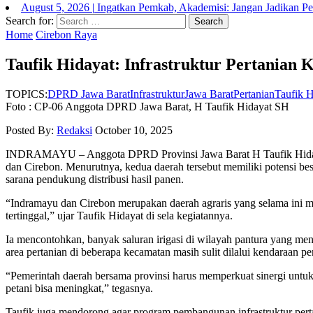
August 5, 2026
|
Ingatkan Pemkab, Akademisi: Jangan Jadikan P
Search for:
Home
Cirebon Raya
Taufik Hidayat: Infrastruktur Pertanian
TOPICS:
DPRD Jawa Barat
Infrastruktur
Jawa Barat
Pertanian
Taufik H
Foto : CP-06 Anggota DPRD Jawa Barat, H Taufik Hidayat SH
Posted By:
Redaksi
October 10, 2025
INDRAMAYU – Anggota DPRD Provinsi Jawa Barat H Taufik Hidayat 
dan Cirebon. Menurutnya, kedua daerah tersebut memiliki potensi besa
sarana pendukung distribusi hasil panen.
“Indramayu dan Cirebon merupakan daerah agraris yang selama ini me
tertinggal,” ujar Taufik Hidayat di sela kegiatannya.
Ia mencontohkan, banyak saluran irigasi di wilayah pantura yang me
area pertanian di beberapa kecamatan masih sulit dilalui kendaraan p
“Pemerintah daerah bersama provinsi harus memperkuat sinergi untuk 
petani bisa meningkat,” tegasnya.
Taufik juga mendorong agar program pembangunan infrastruktur pertan