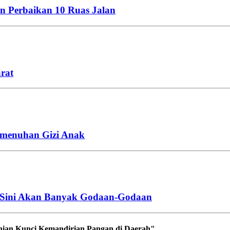
 Perbaikan 10 Ruas Jalan
rat
emenuhan Gizi Anak
ri Sini Akan Banyak Godaan-Godaan
tanian Kunci Kemandirian Pangan di Daerah"